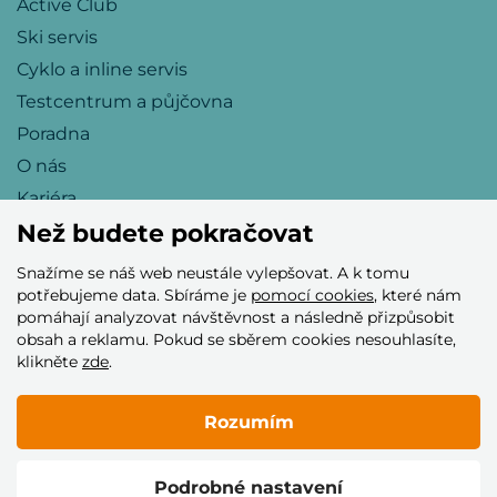
Active Club
Ski servis
Cyklo a inline servis
Testcentrum a půjčovna
Poradna
O nás
Kariéra
Než budete pokračovat
Snažíme se náš web neustále vylepšovat. A k tomu
Přijímáme tyto platební karty
potřebujeme data. Sbíráme je
pomocí cookies
, které nám
pomáhají analyzovat návštěvnost a následně přizpůsobit
obsah a reklamu. Pokud se sběrem cookies nesouhlasíte,
klikněte
zde
.
Rozumím
© 2005–2026 Helia Trade s.r.o.
Podrobné nastavení