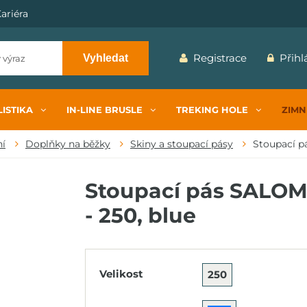
ariéra
Registrace
Přihl
Vyhledat
ISTIKA
IN-LINE BRUSLE
TREKING HOLE
ZIMN
ní
Doplňky na běžky
Skiny a stoupací pásy
Stoupací p
Stoupací pás SALOM
- 250, blue
Velikost
250