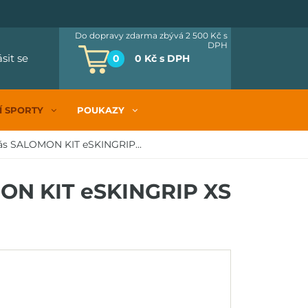
Do dopravy zdarma zbývá 2 500 Kč
s
DPH
ásit se
0
0 Kč
s DPH
Í SPORTY
POUKAZY
ás SALOMON KIT eSKINGRIP...
ON KIT eSKINGRIP XS