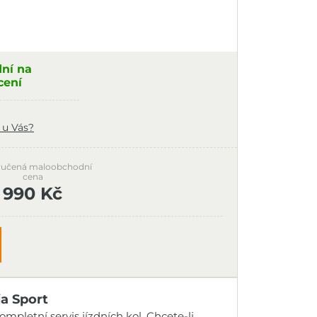
dní na
cení
 u Vás?
učená maloobchodní
cena
990 Kč
ia Sport
mpletní servis jízdních kol. Chcete-li