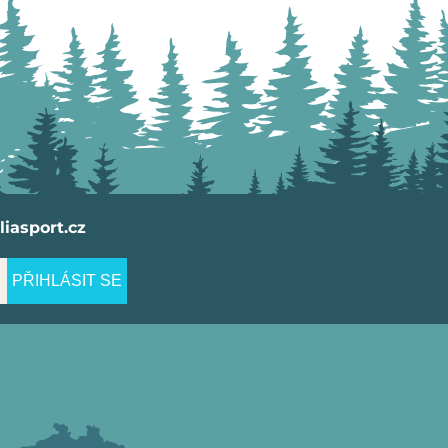
iasport.cz
PŘIHLÁSIT SE