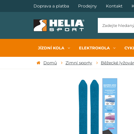
Doprava a platba
Prodejny
Kontakt
K
JÍZDNÍ KOLA
ELEKTROKOLA
CYKL
Domů
Zimní sporty
Běžecké lyžová