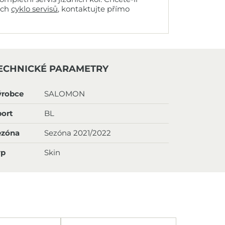
ich
cyklo servisů
, kontaktujte přímo
ECHNICKÉ PARAMETRY
ýrobce
SALOMON
ort
BL
ezóna
Sezóna 2021/2022
yp
Skin