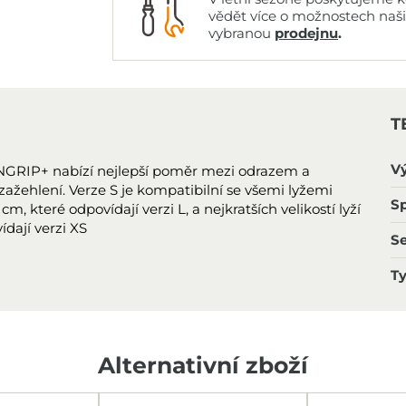
vědět více o možnostech naš
vybranou
prodejnu
.
T
V
GRIP+ nabízí nejlepší poměr mezi odrazem a
ažehlení. Verze S je kompatibilní se všemi lyžemi
Sp
 které odpovídají verzi L, a nejkratších velikostí lyží
ídají verzi XS
S
T
Alternativní zboží