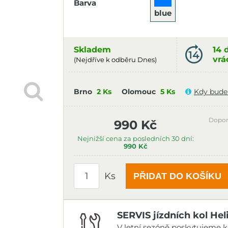
Barva
blue
Skladem
14 
vrá
(Nejdříve k odběru Dnes)
Brno
2 Ks
Olomouc
5 Ks
Kdy bude
Dopor
990 Kč
Nejnižší cena za posledních 30 dní:
990 Kč
Ks
PŘIDAT DO KOŠÍKU
SERVIS jízdních kol Hel
V letní sezóně poskytujeme ko