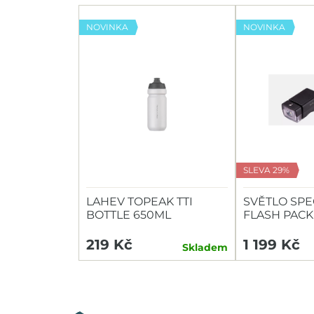
NOVINKA
NOVINKA
SLEVA 29%
LAHEV TOPEAK TTI
SVĚTLO SPE
BOTTLE 650ML
FLASH PACK
HEADLIGHT/
219 Kč
1 199 Kč
Skladem