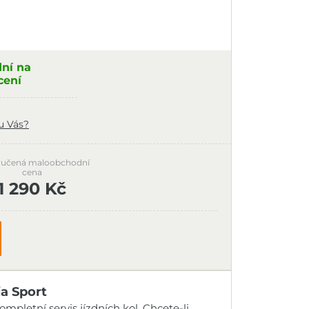
dní na
cení
u Vás?
učená maloobchodní
cena
1 290 Kč
ia Sport
mpletní servis jízdních kol. Chcete-li