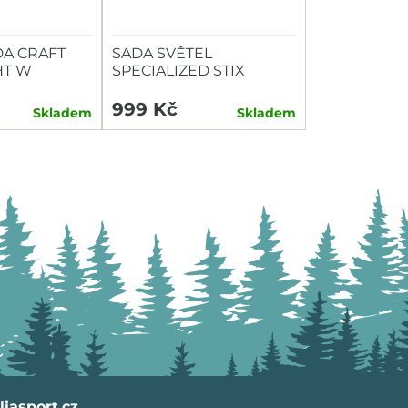
A CRAFT
SADA SVĚTEL
HT W
SPECIALIZED STIX
SWITCH COMBO P+Z
999 Kč
Skladem
Skladem
iasport.cz