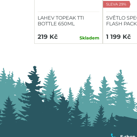
SLEVA 29%
LAHEV TOPEAK TTI
SVĚTLO SPE
BOTTLE 650ML
FLASH PACK
HEADLIGHT/
219 Kč
1 199 Kč
Skladem
E-shop