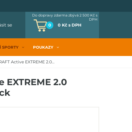
Do dopravy zdarma zbývá 2 500 Kč
s
DPH
ásit se
0
0 Kč
s DPH
Í SPORTY
POUKAZY
AFT Active EXTREME 2.0...
e EXTREME 2.0
ack