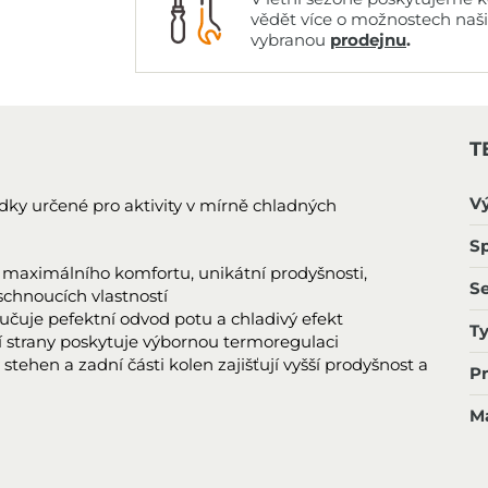
vědět více o možnostech naš
vybranou
prodejnu
.
T
V
ky určené pro aktivity v mírně chladných
Sp
ní maximálního komfortu, unikátní prodyšnosti,
S
schnoucích vlastností
učuje pefektní odvod potu a chladivý efekt
T
ší strany poskytuje výbornou termoregulaci
y stehen a zadní části kolen zajišťují vyšší prodyšnost a
P
Ma