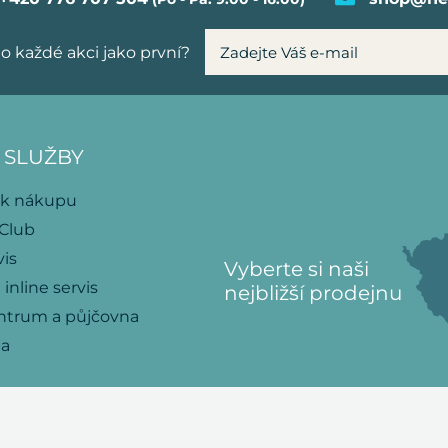
o každé akci jako první?
 SLUŽBY
 k nákupu
 Club
vis
Vyberte si naši
 inline servis
nejbližší prodejnu
ntrum a půjčovna
na