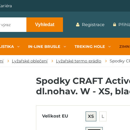
ariéra
Registrace
Přihl
Vyhledat
ISTIKA
IN-LINE BRUSLE
TREKING HOLE
ZIMN
ní
Lyžařské oblečení
Lyžařské termo prádlo
Spodky CR
Spodky CRAFT Activ
dl.nohav. W - XS, bl
Velikost EU
XS
L