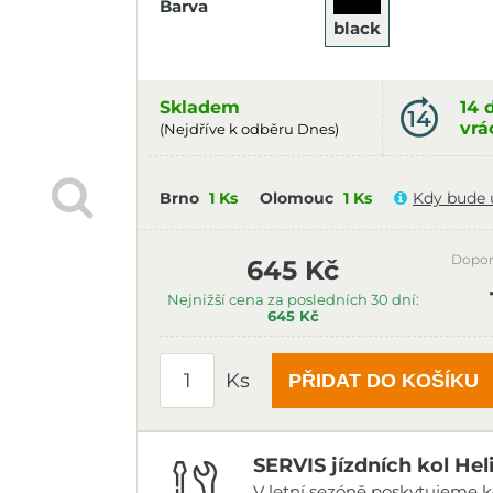
Barva
black
Skladem
14 
vrá
(Nejdříve k odběru Dnes)
Brno
1 Ks
Olomouc
1 Ks
Kdy bude 
Dopor
645 Kč
Nejnižší cena za posledních 30 dní:
645 Kč
Ks
PŘIDAT DO KOŠÍKU
SERVIS jízdních kol Hel
V letní sezóně poskytujeme ko