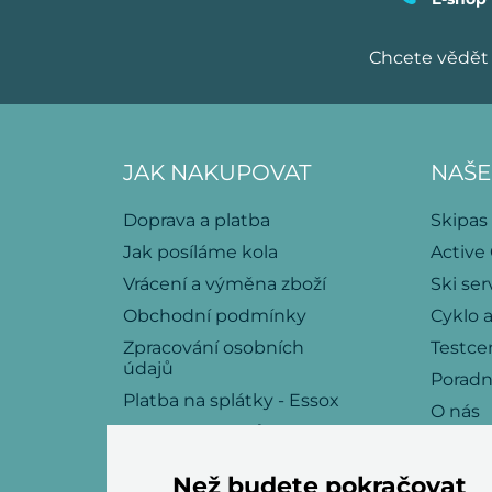
Chcete vědět 
JAK NAKUPOVAT
NAŠE
Doprava a platba
Skipas
Jak posíláme kola
Active
Vrácení a výměna zboží
Ski ser
Obchodní podmínky
Cyklo a
Zpracování osobních
Testce
údajů
Porad
Platba na splátky - Essox
O nás
Politika souborů cookies
Kariéra
Kontakt
Než budete pokračovat