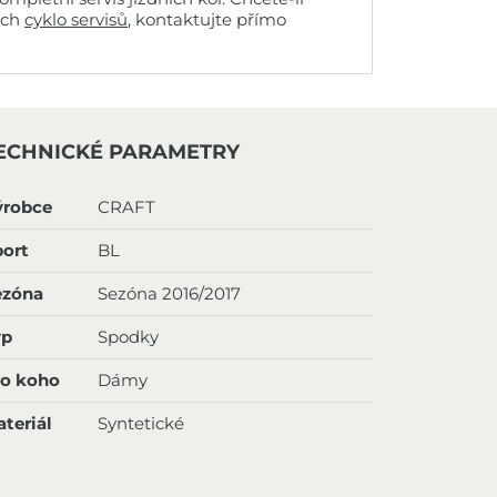
ich
cyklo servisů
, kontaktujte přímo
ECHNICKÉ PARAMETRY
ýrobce
CRAFT
ort
BL
ezóna
Sezóna 2016/2017
yp
Spodky
ro koho
Dámy
teriál
Syntetické