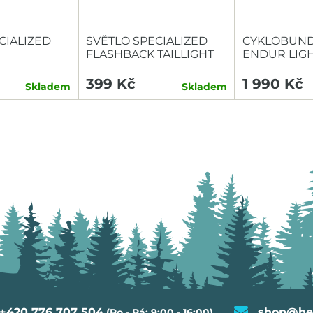
CIALIZED
SVĚTLO SPECIALIZED
CYKLOBUND
FLASHBACK TAILLIGHT
ENDUR LIG
TAILLIGHT
399 Kč
1 990 Kč
Skladem
Skladem
+420 776 707 504
shop@hel
(Po - Pá: 9:00 - 16:00)