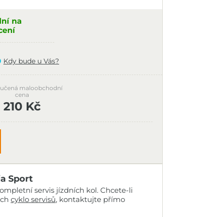
dní na
cení
Kdy bude u Vás?
učená maloobchodní
cena
210 Kč
ia Sport
mpletní servis jízdních kol. Chcete-li
ich
cyklo servisů
, kontaktujte přímo