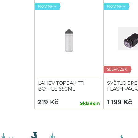
NOVINKA
NOVINKA
SLEVA 29%
LAHEV TOPEAK TTI
SVĚTLO SPE
BOTTLE 650ML
FLASH PACK
HEADLIGHT/
219 Kč
1 199 Kč
Skladem