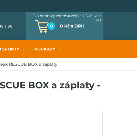
Do dopravy zdarma zbývá 2 500 Kč
s
DPH
ásit se
0
0 Kč
s DPH
Í SPORTY
POUKAZY
peak RESCUE BOX a záplaty
SCUE BOX a záplaty -