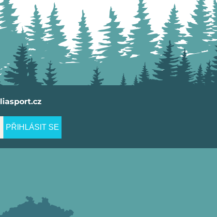
iasport.cz
PŘIHLÁSIT SE