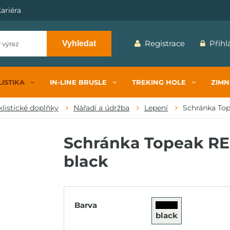
ariéra
Registrace
Přihl
Vyhledat
ISTIKA
IN-LINE BRUSLE
TREKING HOLE
ZIMN
klistické doplňky
Nářadí a údržba
Lepení
Schránka To
Schránka Topeak RE
black
Barva
black