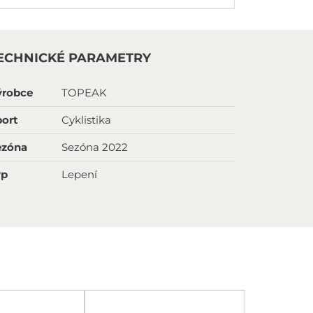
ECHNICKÉ PARAMETRY
ýrobce
TOPEAK
ort
Cyklistika
ezóna
Sezóna 2022
yp
Lepení