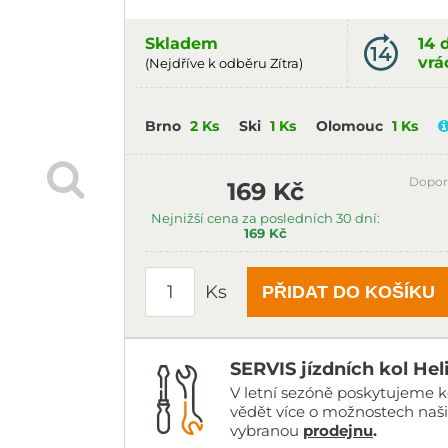
Skladem
14 
vrá
(Nejdříve k odběru Zítra)
Brno
2 Ks
Ski
1 Ks
Olomouc
1 Ks
Dopor
169 Kč
Nejnižší cena za posledních 30 dní:
169 Kč
Ks
PŘIDAT DO KOŠÍKU
SERVIS jízdních kol Hel
V letní sezóně poskytujeme ko
vědět více o možnostech naš
vybranou
prodejnu
.