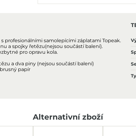
T
V
s profesionálními samolepícími záplatami Topeak.
nu a spojky řetězu(nejsou součástí balení).
zbytné pro opravu kola.
Sp
tězu a dva piny (nejsou součástí balení)
S
 brusný papír
T
Alternativní zboží