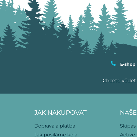
E-shop
Chcete vědět 
JAK NAKUPOVAT
NAŠE
Doprava a platba
Skipas
Jak posíláme kola
Active