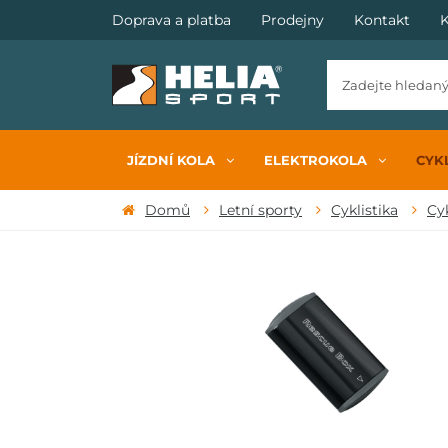
Doprava a platba
Prodejny
Kontakt
K
JÍZDNÍ KOLA
ELEKTROKOLA
CYKL
Domů
Letní sporty
Cyklistika
Cy