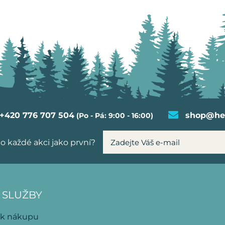
+420 776 707 504
shop@hel
(Po - Pá: 9:00 - 16:00)
o každé akci jako první?
 SLUŽBY
 k nákupu