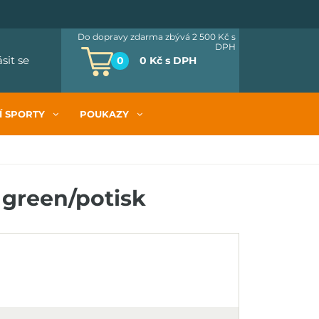
Do dopravy zdarma zbývá 2 500 Kč
s
DPH
ásit se
0
0 Kč
s DPH
Í SPORTY
POUKAZY
 green/potisk