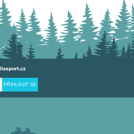
iasport.cz
PŘIHLÁSIT SE