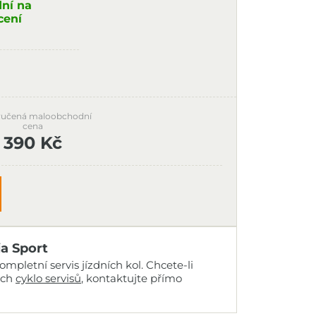
dní na
cení
učená maloobchodní
cena
390 Kč
ia Sport
mpletní servis jízdních kol. Chcete-li
ich
cyklo servisů
, kontaktujte přímo