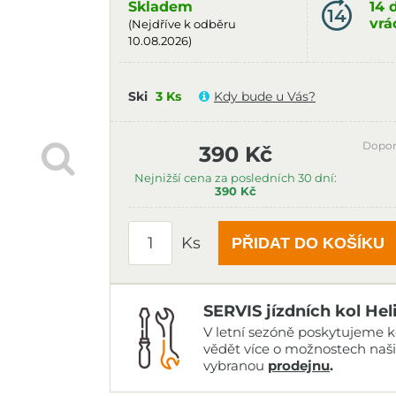
Skladem
14 
vrá
(Nejdříve k odběru
10.08.2026)
Ski
3 Ks
Kdy bude u Vás?
Dopor
390 Kč
Nejnižší cena za posledních 30 dní:
390 Kč
Ks
PŘIDAT DO KOŠÍKU
SERVIS jízdních kol Hel
V letní sezóně poskytujeme ko
vědět více o možnostech naš
vybranou
prodejnu
.