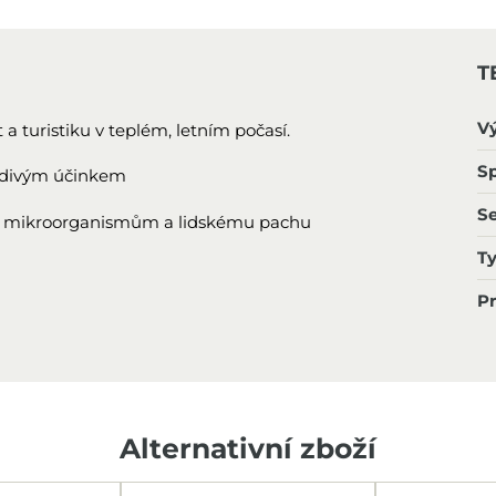
T
V
a turistiku v teplém, letním počasí.
Sp
ladivým účinkem
S
oti mikroorganismům a lidskému pachu
T
P
Alternativní zboží