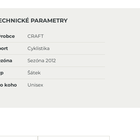
ECHNICKÉ PARAMETRY
ýrobce
CRAFT
ort
Cyklistika
ezóna
Sezóna 2012
yp
Šátek
ro koho
Unisex