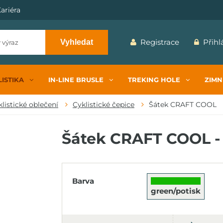
ariéra
Registrace
Přihl
Vyhledat
ISTIKA
IN-LINE BRUSLE
TREKING HOLE
ZIMN
listické oblečení
Cyklistické čepice
Šátek CRAFT COOL
Šátek CRAFT COOL -
Barva
green/potisk