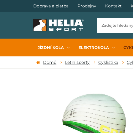
Doprava a platba
Prodejny
Kontakt
K
JÍZDNÍ KOLA
ELEKTROKOLA
CYKL
Domů
Letní sporty
Cyklistika
Cyk