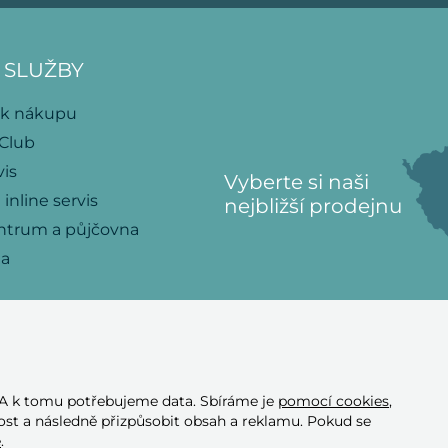
 SLUŽBY
 k nákupu
 Club
vis
Vyberte si naši
 inline servis
nejbližší prodejnu
ntrum a půjčovna
na
 A k tomu potřebujeme data. Sbíráme je
pomocí cookies
,
Přijímáme tyto
st a následně přizpůsobit obsah a reklamu. Pokud se
platební karty
e
.