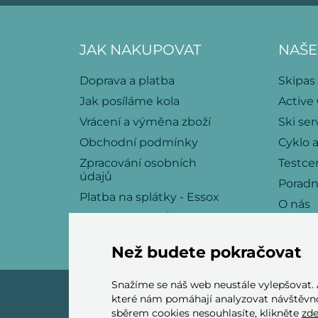
JAK NAKUPOVAT
NAŠE
Doprava a platba
Skipas
Jak posíláme kola
Active
Vrácení a výměna zboží
Ski ser
Obchodní podmínky
Cyklo a
Zpracování osobních
Testce
údajů
Porad
Platba na splátky - Essox
O nás
Politika souborů cookies
Kariéra
Kontakt
Než budete pokračovat
Snažíme se náš web neustále vylepšovat.
které nám pomáhají analyzovat návštěvno
sběrem cookies nesouhlasíte, klikněte
zd