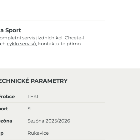
ia Sport
mpletní servis jízdních kol. Chcete-li
ich
cyklo servisů
, kontaktujte přímo
ECHNICKÉ PARAMETRY
ýrobce
LEKI
ort
SL
ezóna
Sezóna 2025/2026
yp
Rukavice