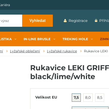
ariéra
Registrace
Přihl
Vyhledat
ISTIKA
IN-LINE BRUSLE
TREKING HOLE
ZIMN
ní
Lyžařské oblečení
Lyžařské rukavice
Rukavice LEKI
Rukavice LEKI GRIFFI
black/lime/white
Velikost EU
7,5
8,0
8,5