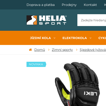
Doprava a platba
Prodejny
Kontakt
K
JÍZDNÍ KOLA
ELEKTROKOLA
CYKL
Domů
Zimní sporty
Sjezdové lyžová
NOVINKA