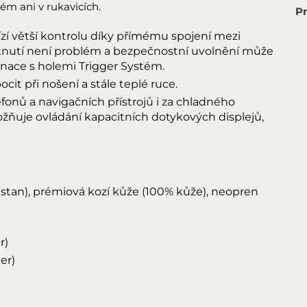
ém ani v rukavicích.
P
í větší kontrolu díky přímému spojení mezi
aknutí není problém a bezpečnostní uvolnění může
nace s holemi Trigger Systém.
cit při nošení a stále teplé ruce.
fonů a navigačních přístrojů i za chladného
ožňuje ovládání kapacitních dotykových displejů,
lastan), prémiová kozí kůže (100% kůže), neopren
r)
er)