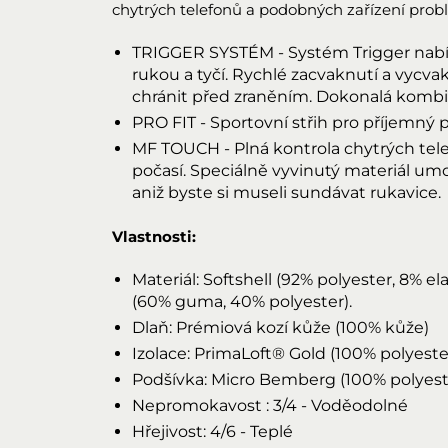
chytrých telefonů a podobných zařízení probl
TRIGGER SYSTÉM - Systém Trigger nabíz
rukou a tyčí. Rychlé zacvaknutí a vycv
chránit před zraněním. Dokonalá kombi
PRO FIT - Sportovní střih pro příjemný po
MF TOUCH - Plná kontrola chytrých tele
počasí. Speciálně vyvinutý materiál um
aniž byste si museli sundávat rukavice.
Vlastnosti:
Materiál: Softshell (92% polyester, 8% e
(60% guma, 40% polyester).
Dlaň: Prémiová kozí kůže (100% kůže)
Izolace: PrimaLoft® Gold (100% polyeste
Podšívka: Micro Bemberg (100% polyest
Nepromokavost : 3/4 - Voděodolné
Hřejivost: 4/6 - Teplé