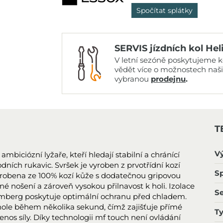
Spočítat splátky
SERVIS jízdních kol Hel
V letní sezóně poskytujeme ko
vědět více o možnostech naš
vybranou
prodejnu
.
T
V
 ambiciózní lyžaře, kteří hledají stabilní a chránící
dních rukavic. Svršek je vyroben z prvotřídní kozí
Sp
vyrobena ze 100% kozí kůže s dodatečnou gripovou
né nošení a zároveň vysokou přilnavost k holi. Izolace
S
emberg poskytuje optimální ochranu před chladem.
ole během několika sekund, čímž zajišťuje přímé
T
přenos síly. Díky technologii mf touch není ovládání