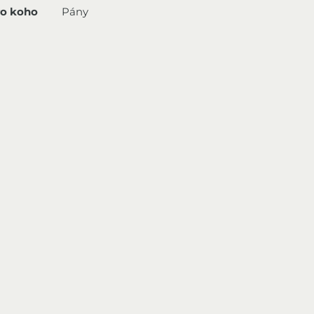
ro koho
Pány