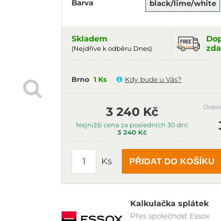
Barva
black/lime/white
Skladem
Dop
zda
(Nejdříve k odběru Dnes)
Brno
1 Ks
Kdy bude u Vás?
Dopo
3 240 Kč
Nejnižší cena za posledních 30 dní:
3 240 Kč
Ks
PŘIDAT DO KOŠÍKU
Kalkulačka splátek
Přes společnost Essox