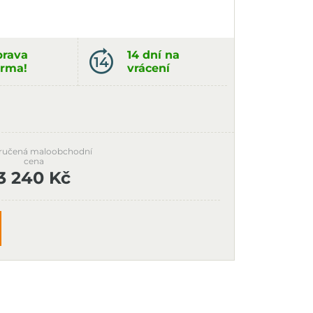
rava
14 dní na
rma!
vrácení
ručená maloobchodní
cena
3 240 Kč