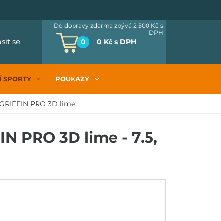
Do dopravy zdarma zbývá 2 500 Kč
s
DPH
ásit se
0
0 Kč
s DPH
Í SPORTY
POUKAZY
 GRIFFIN PRO 3D lime
N PRO 3D lime - 7.5,