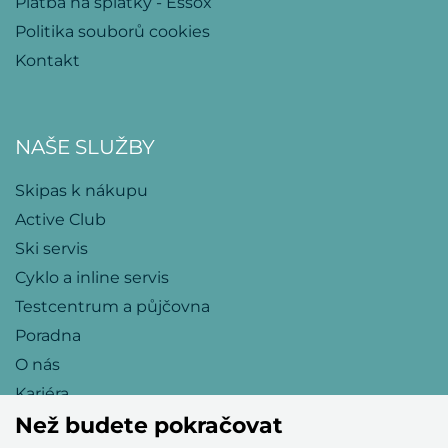
Platba na splátky - Essox
Politika souborů cookies
Kontakt
NAŠE SLUŽBY
Skipas k nákupu
Active Club
Ski servis
Cyklo a inline servis
Testcentrum a půjčovna
Poradna
O nás
Kariéra
Než budete pokračovat