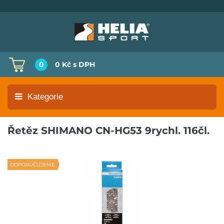
0
0 Kč
s DPH
Kategorie
Řetěz SHIMANO CN-HG53 9rychl. 116čl.
DOPORUČUJEME