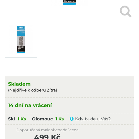
Skladem
(Nejdříve k odběru Zítra)
14 dní na vrácení
Ski
1 Ks
Olomouc
1 Ks
Kdy bude u Vás?
Doporučená maloobchodní cena
499 Kč