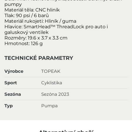
pumpy
Materiál těla:
CNC hliník
Tlak:
90 psi / 6 barů
Materiál rukojeti:
Hliník / guma
Hlavice:
SmartHead™ ThreadLock pro auto i
galuskový ventilek
Rozměry:
19.6 x 3.7 x 3.3 cm
Hmotnost:
126 g
TECHNICKÉ PARAMETRY
Výrobce
TOPEAK
Sport
Cyklistika
Sezóna
Sezóna 2023
Typ
Pumpa