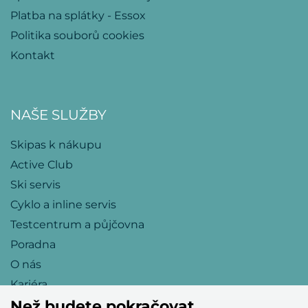
Platba na splátky - Essox
Politika souborů cookies
Kontakt
NAŠE SLUŽBY
Skipas k nákupu
Active Club
Ski servis
Cyklo a inline servis
Testcentrum a půjčovna
Poradna
O nás
Kariéra
Než budete pokračovat