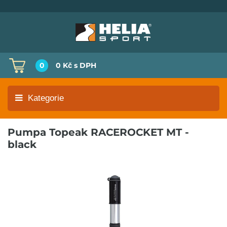
0
0 Kč
s DPH
Kategorie
Pumpa Topeak RACEROCKET MT -
black