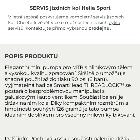
SERVIS jízdních kol Helia Sport
V letní sezóně poskytujeme kompletní servis jízdních
kol. Chcete-li vědět více o možnostech našich
cyklo
servisů
, kontaktujte přímo vybranou
prodejnu
.
POPIS PRODUKTU
Elegantní mini pumpa pro MTB s hliníkovým tělem
a vysokou kvalitu zpracování. Širší tělo umožňuje
snadné použití až do tlaku 90 psi (6 barů).
Vyjímatelná hadice SmartHead THREADLOCK™ se
postará o bezproblémovou manipulaci s
galuskovým i auto ventilkem. Součástí balení je i
držák na rám kola. Díky kompaktním rozměrům a
hmotnosti pouhých 126 gramů je tato pumpa
ideálním doplňkem pro všechny milovníky bikování.
Další info:
Prachová krytka, součástí balení je držák