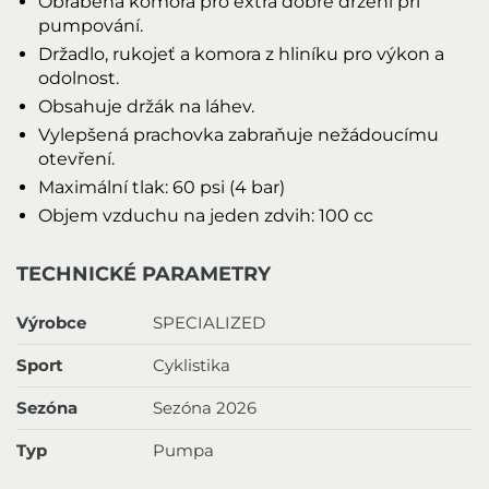
Obráběná komora pro extra dobré držení při
pumpování.
Držadlo, rukojeť a komora z hliníku pro výkon a
odolnost.
Obsahuje držák na láhev.
Vylepšená prachovka zabraňuje nežádoucímu
otevření.
Maximální tlak: 60 psi (4 bar)
Objem vzduchu na jeden zdvih: 100 cc
TECHNICKÉ PARAMETRY
Výrobce
SPECIALIZED
Sport
Cyklistika
Sezóna
Sezóna 2026
Typ
Pumpa