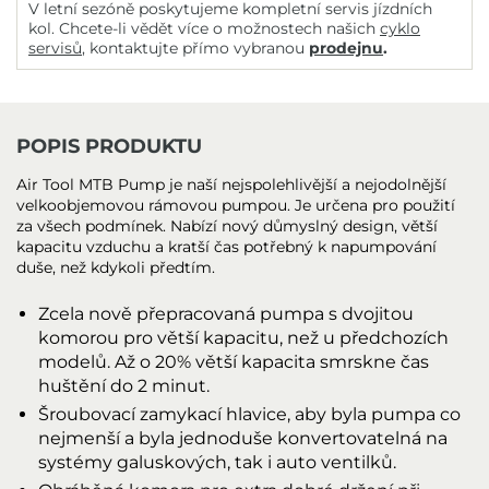
V letní sezóně poskytujeme kompletní servis jízdních
kol. Chcete-li vědět více o možnostech našich
cyklo
servisů
, kontaktujte přímo vybranou
prodejnu
.
POPIS PRODUKTU
Air Tool MTB Pump je naší nejspolehlivější a nejodolnější
velkoobjemovou rámovou pumpou. Je určena pro použití
za všech podmínek. Nabízí nový důmyslný design, větší
kapacitu vzduchu a kratší čas potřebný k napumpování
duše, než kdykoli předtím.
Zcela nově přepracovaná pumpa s dvojitou
komorou pro větší kapacitu, než u předchozích
modelů. Až o 20% větší kapacita smrskne čas
huštění do 2 minut.
Šroubovací zamykací hlavice, aby byla pumpa co
nejmenší a byla jednoduše konvertovatelná na
systémy galuskových, tak i auto ventilků.