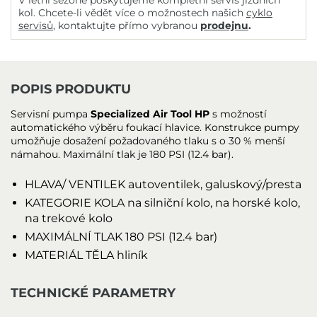
V letní sezóně poskytujeme kompletní servis jízdních
kol. Chcete-li vědět více o možnostech našich
cyklo
servisů
, kontaktujte přímo vybranou
prodejnu
.
POPIS PRODUKTU
Servisní pumpa
Specialized Air Tool HP
s možností
automatického výběru foukací hlavice. Konstrukce pumpy
umožňuje dosažení požadovaného tlaku s o 30 % menší
námahou. Maximální tlak je 180 PSI (12.4 bar).
HLAVA/ VENTILEK
autoventilek, galuskový/presta
KATEGORIE KOLA
na silniční kolo, na horské kolo,
na trekové kolo
MAXIMÁLNÍ TLAK
180 PSI (12.4 bar)
MATERIÁL TĚLA
hliník
TECHNICKÉ PARAMETRY