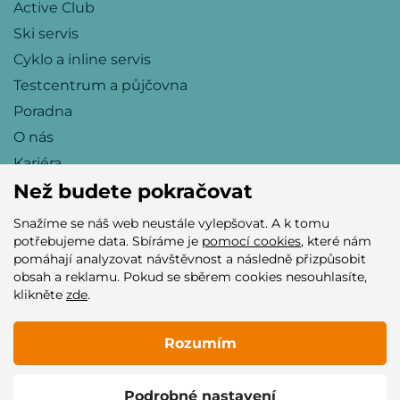
Active Club
Ski servis
Cyklo a inline servis
Testcentrum a půjčovna
Poradna
O nás
Kariéra
Než budete pokračovat
Snažíme se náš web neustále vylepšovat. A k tomu
Přijímáme tyto platební karty
potřebujeme data. Sbíráme je
pomocí cookies
, které nám
pomáhají analyzovat návštěvnost a následně přizpůsobit
obsah a reklamu. Pokud se sběrem cookies nesouhlasíte,
klikněte
zde
.
Rozumím
© 2005–2026 Helia Trade s.r.o.
Podrobné nastavení