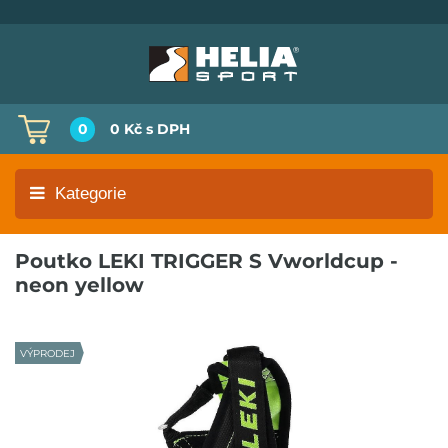
0
0 Kč
s DPH
Kategorie
Poutko LEKI TRIGGER S Vworldcup -
neon yellow
VÝPRODEJ