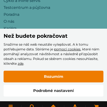
Cyklo a inline servis
Testcentrum a půjčovna
Poradna
O nás
Kariéra
Než budete pokračovat
Snažíme se náš web neustále vylepšovat. A k tomu
Přijímáme tyto platební karty
potřebujeme data. Sbíráme je
pomocí cookies
, které nám
pomáhají analyzovat návštěvnost a následně přizpůsobit
obsah a reklamu. Pokud se sběrem cookies nesouhlasíte,
klikněte
zde
.
Rozumím
© 2005–2026 Helia Trade s.r.o.
Podrobné nastavení
Vytvořilo