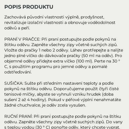
POPIS PRODUKTU
Zachovává původní vlastnosti výplně, prodyšnost,
revitalizuje izolační vlastnosti a obnovuje voděodolnost
oděvů a peří.
PRANÍ V PRAČCE: Při praní postupujte podle pokynů na
štítku oděvu. Zapněte všechny zipy včetně suchých zipů.
Vložte do pračky 1 nebo 2 oděvy. Láhev protřepejte a nalijte
jedno plné víčko do dávkovače pračky (50 ml na oděv). Pro
objemné oděvy přidejte extra víčko (100 ml). Perte na 30 °
C, s použitím programu pro jemné oděvy a pomalé
odstřeďování.
SUŠIČKA: Sušte při středním nastavení teploty a podle
pokynů na štítku oděvu. Doporučujeme použít čtyři čisté
tenisové míčky, abyste se vyhnuli vzniku hrudek (doba
sušení 2 až 4 hodiny). Pokud v péřové výplni nenahmatáte
žádné chuchvalce, je oděv zcela vysušen.
RUČNÍ PRANÍ: Při praní postupujte podle pokynů na štítku
oděvu. Zapněte všechny zipy včetně suchých zipů. Do vany
s teplou vodou (30 ° C) ponořte oděv, který chcete vyprat.