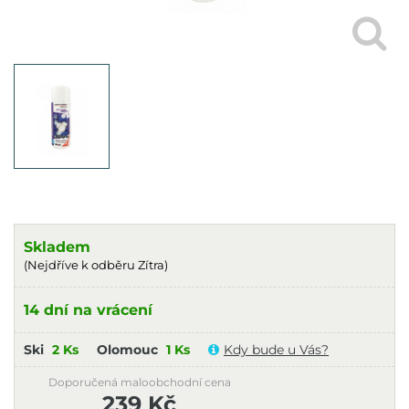
Skladem
(Nejdříve k odběru Zítra)
14 dní na vrácení
Ski
2 Ks
Olomouc
1 Ks
Kdy bude u Vás?
Doporučená maloobchodní cena
239 Kč