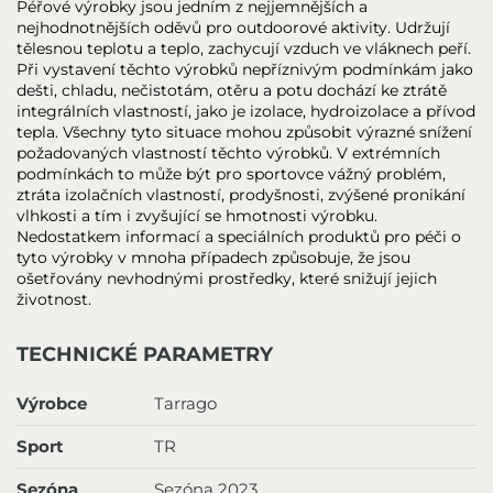
Péřové výrobky jsou jedním z nejjemnějších a
nejhodnotnějších oděvů pro outdoorové aktivity. Udržují
tělesnou teplotu a teplo, zachycují vzduch ve vláknech peří.
Při vystavení těchto výrobků nepříznivým podmínkám jako
dešti, chladu, nečistotám, otěru a potu dochází ke ztrátě
integrálních vlastností, jako je izolace, hydroizolace a přívod
tepla. Všechny tyto situace mohou způsobit výrazné snížení
požadovaných vlastností těchto výrobků. V extrémních
podmínkách to může být pro sportovce vážný problém,
ztráta izolačních vlastností, prodyšnosti, zvýšené pronikání
vlhkosti a tím i zvyšující se hmotnosti výrobku.
Nedostatkem informací a speciálních produktů pro péči o
tyto výrobky v mnoha případech způsobuje, že jsou
ošetřovány nevhodnými prostředky, které snižují jejich
životnost.
TECHNICKÉ PARAMETRY
Výrobce
Tarrago
Sport
TR
Sezóna
Sezóna 2023