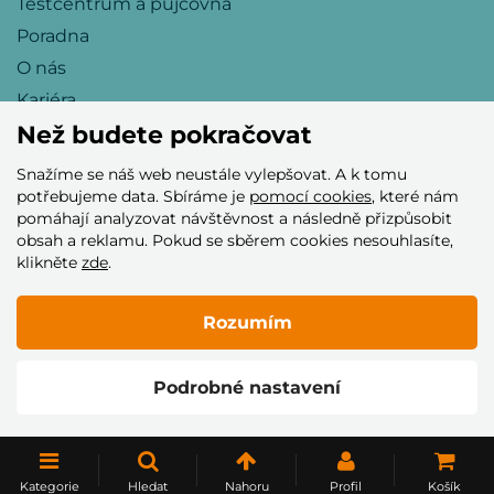
Testcentrum a půjčovna
Poradna
O nás
Kariéra
Než budete pokračovat
Snažíme se náš web neustále vylepšovat. A k tomu
Přijímáme tyto platební karty
potřebujeme data. Sbíráme je
pomocí cookies
, které nám
pomáhají analyzovat návštěvnost a následně přizpůsobit
obsah a reklamu. Pokud se sběrem cookies nesouhlasíte,
klikněte
zde
.
Rozumím
© 2005–2026 Helia Trade s.r.o.
Podrobné nastavení
Vytvořilo
Kategorie
Hledat
Nahoru
Profil
Košík