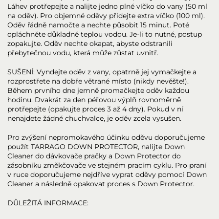
Láhev protřepejte a nalijte jedno plné víčko do vany (50 ml
na oděv). Pro objemné oděvy přidejte extra víčko (100 ml).
Oděv řádně namočte a nechte působit 15 minut. Poté
opláchněte důkladně teplou vodou. Je-li to nutné, postup
zopakujte. Oděv nechte okapat, abyste odstranili
přebytečnou vodu, která může zůstat uvnitř.
SUŠENÍ: Vyndejte oděv z vany, opatrně jej vymačkejte a
rozprostřete na dobře větrané místo (nikdy nevěšte!).
Během prvního dne jemně promačkejte oděv každou
hodinu. Dvakrát za den péřovou výplň rovnoměrně
protřepejte (opakujte proces 3 až 4 dny). Pokud v ní
nenajdete žádné chuchvalce, je oděv zcela vysušen.
Pro zvýšení nepromokavého účinku oděvu doporučujeme
použít TARRAGO DOWN PROTECTOR, nalijte Down
Cleaner do dávkovače pračky a Down Protector do
zásobníku změkčovače ve stejném pracím cyklu. Pro praní
v ruce doporučujeme nejdříve vyprat oděvy pomocí Down
Cleaner a následně opakovat proces s Down Protector.
DŮLEŽITÁ INFORMACE: