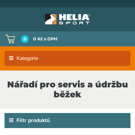
0
0 Kč
s DPH
Kategorie
Nářadí pro servis a údržbu
běžek
Filtr produktů