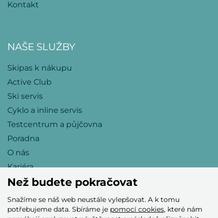
Kontakt
NAŠE SLUŽBY
Skipas k nákupu
Active Club
Ski servis
Cyklo a inline servis
Testcentrum a půjčovna
Poradna
O nás
Kariéra
Než budete pokračovat
Snažíme se náš web neustále vylepšovat. A k tomu
Přijímáme tyto platební karty
potřebujeme data. Sbíráme je
pomocí cookies
, které nám