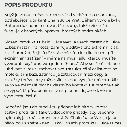
POPIS PRODUKTU
Když je venku počasí v rozmezí od vlhkého do monzunu,
potřebujete lubrikant Chain Juice Wet. Během vývoje byl v
Británii důkladně testován tři sezóny, takže víme, že
funguje v hrozných, opravdu hrozných podmínkách.
Složení produktu Chain Juice Wet (a všech ostatních Juice
Lubes mazání na řetěz) zahrnuje aditiva pro extrémní tlak,
která umožní, že je řetěz stále ošetřen lubrikantem i při
extrémním zatížení – máme na mysli sílu, kterou musíte
vyvinout, když opravdu jedete "hranu". Aby šel řetěz hladce,
lubrikant si musí zachovat svou strukturální celistvost na
molekulární bázi, zatímco je zatlačován mezi čepy a
kroužky řetězu díky tažné síle, kterou vyvíjíte točením klik.
Je to velmi malá plocha vlastního kontaktu, a protože tlak
se vypočítá působením síly na plochu, dojdete k velmi
vysokému číslu!
Konečně jsou do produktu přidané inhibitory koroze,
aditiva proti rzi a také voděodolné přísady, aby všechno
bylo tak, jak má. Nemyslete si, že Chain Juice Wet je jako
něco, co už znáte - není. Jako u všech produktů Juice Lubes,