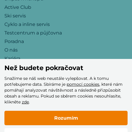
Active Club
Ski servis
Cyklo a inline servis
Testcentrum a půjčovna
Poradna
O nás
Kariéra
Než budete pokračovat
Snažíme se náš web neustále vylepšovat. A k tomu
Přijímáme tyto platební karty
potřebujeme data. Sbíráme je
pomocí cookies
, které nám
pomáhají analyzovat návštěvnost a následně přizpůsobit
obsah a reklamu. Pokud se sběrem cookies nesouhlasíte,
klikněte
zde
.
Rozumím