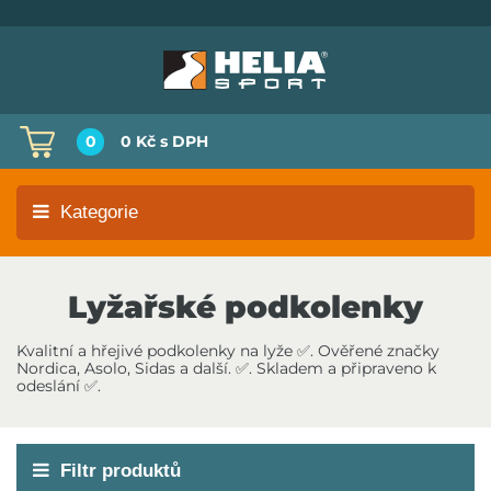
0
0 Kč
s DPH
Kategorie
Lyžařské podkolenky
Kvalitní a hřejivé podkolenky na lyže ✅. Ověřené značky
Nordica, Asolo, Sidas a další. ✅. Skladem a připraveno k
odeslání ✅.
Filtr produktů