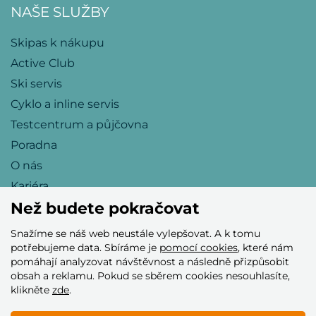
NAŠE SLUŽBY
Skipas k nákupu
Active Club
Ski servis
Cyklo a inline servis
Testcentrum a půjčovna
Poradna
O nás
Kariéra
Než budete pokračovat
Snažíme se náš web neustále vylepšovat. A k tomu
Přijímáme tyto platební karty
potřebujeme data. Sbíráme je
pomocí cookies
, které nám
pomáhají analyzovat návštěvnost a následně přizpůsobit
obsah a reklamu. Pokud se sběrem cookies nesouhlasíte,
klikněte
zde
.