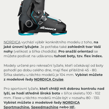
NORDICA
vychází výběr konkrétního modelu z toho,
na
jaké úrovni lyžujete
. Je potřeba také
zohlednit tvar Vaší
nohy
(velikost a šířka chodidla).
Pro snažší orientaci
se
můžete podívat na udávanou
tuhost boty, tzv. flex index.
Modely určené pro rekreační lyžaře, kteří očekávají od boty
pohodlí po dobu celého dne, mají flexi přibližně 45 - 80.
Šířka skeletu u těchto modelů je 104 mm.
Vybírat můžete
z modelové řady
NORDICA Cruise
.
Pro sportovní lyžaře,
kteří chtějí mít dobrou kontrolu nad
lyží,
se hodí středně široká bota
v šířce skeletu 100 - 102
mm. Flexe u těchto modelů může být v rozsahu 80 - 130.
Vybírat můžete z modelové řady
NORDICA
Sportmachine
,
Speedmachine
nebo
HF
.