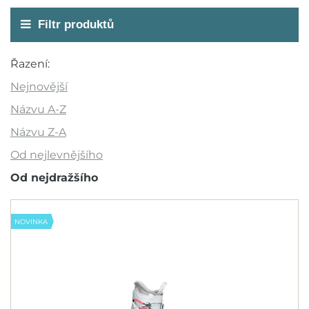
Filtr produktů
Akce
Řazení:
Novinka
Nejnovější
Výprodej
Názvu A-Z
Outlet
Názvu Z-A
Od nejlevnějšího
Doporučujeme
Od nejdražšího
Barva
NOVINKA
Pro koho
Dámy