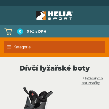
0
0 Kč
s DPH
Kategorie
Dívčí lyžařské boty
U
lyžařských
bot značky