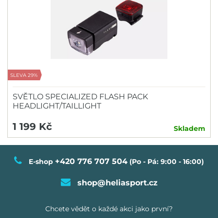
řada Speedmachine
95
řada Speedmachine Junior
100
řada Sportmachine
105
řada Unlimited
110
115
SLEVA 29%
120
SVĚTLO SPECIALIZED FLASH PACK
130
HEADLIGHT/TAILLIGHT
140
1 199 Kč
Skladem
+420 776 707 504
E-shop
(Po - Pá: 9:00 - 16:00)
shop@heliasport.cz
Chcete vědět o každé akci jako první?