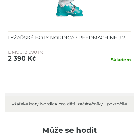
Dívky
Děti
Juniory
Pány
LYŽAŘSKÉ BOTY NORDICA SPEEDMACHINE J 2…
Velikost mm
DMOC: 3 090 Kč
2 390 Kč
Skladem
145
155
165
175
185
195
205
210
215
Lyžařské boty Nordica pro děti, začátečníky i pokročilé
Značka
Může se hodit