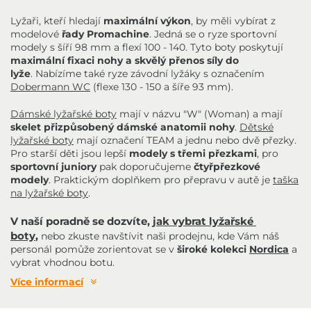
Lyžaři, kteří hledají
maximální výkon
, by měli vybírat z
modelové
řady Promachine
. Jedná se o ryze sportovní
modely s šíří 98 mm a flexí 100 - 140. Tyto boty poskytují
maximální fixaci nohy a skvělý přenos síly do
lyže
. Nabízíme také ryze závodní lyžáky s označením
Dobermann WC
(flexe 130 - 150 a šíře 93 mm).
Dámské lyžařské boty
mají v názvu "W" (Woman) a mají
skelet přizpůsobený dámské anatomii nohy
.
Dětské
lyžařské boty
mají označení TEAM a jednu nebo dvě přezky.
Pro starší děti jsou lepší
modely s třemi přezkami
, pro
sportovní juniory
pak doporučujeme
čtyřpřezkové
modely
. Praktickým doplňkem pro přepravu v autě je
taška
na lyžařské boty
.
V naší poradně se dozvíte, 
jak vybrat lyžařské 
boty
,
nebo zkuste navštívit naši prodejnu, kde Vám náš
personál pomůže zorientovat se v
široké kolekci
Nordica
a
vybrat vhodnou botu.
Více informací