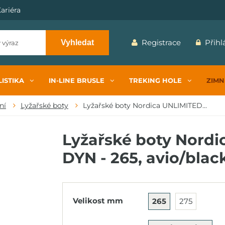
ariéra
Registrace
Přihl
Vyhledat
ISTIKA
IN-LINE BRUSLE
TREKING HOLE
ZIMN
ní
Lyžařské boty
Lyžařské boty Nordica UNLIMITED...
Lyžařské boty Nordi
DYN - 265, avio/blac
Velikost mm
265
275