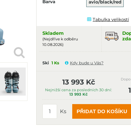
Barva
avio/black/red
Tabulka velikostí
Skladem
Dop
zda
(Nejdříve k odběru
10.08.2026)
Ski
1 Ks
Kdy bude u Vás?
Dopo
13 993 Kč
Nejnižší cena za posledních 30 dní:
13 993 Kč
Ks
PŘIDAT DO KOŠÍKU