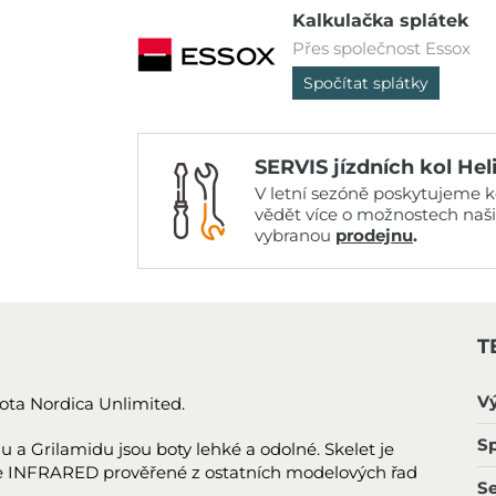
Kalkulačka splátek
Přes společnost Essox
Spočítat splátky
SERVIS jízdních kol Hel
V letní sezóně poskytujeme ko
vědět více o možnostech naš
vybranou
prodejnu
.
T
V
bota Nordica Unlimited.
Sp
 a Grilamidu jsou boty lehké a odolné. Skelet je
e INFRARED prověřené z ostatních modelových řad
S