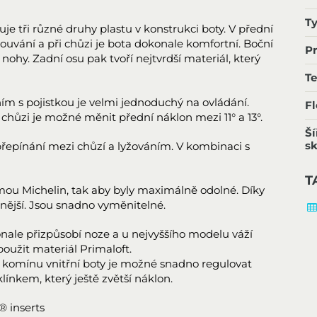
T
e tři různé druhy plastu v konstrukci boty. V přední
zouvání a při chůzi je bota dokonale komfortní. Boční
P
í nohy. Zadní osu pak tvoří nejtvrdší materiál, který
T
m s pojistkou je velmi jednoduchý na ovládání.
Fl
ůzi je možné měnit přední náklon mezi 11° a 13°.
Ší
sk
přepínání mezi chůzí a lyžováním. V kombinaci s
T
mou Michelin, tak aby byly maximálně odolné. Díky
čnější. Jsou snadno vyměnitelné.
onale přizpůsobí noze a u nejvyššího modelu váží
oužit materiál Primaloft.
komínu vnitřní boty je možné snadno regulovat
línkem, který ještě zvětší náklon.
® inserts