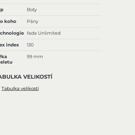
yp
Boty
ro koho
Pány
echnologie
řada Unlimited
ex index
130
řka
99 mm
eletu
ABULKA VELIKOSTÍ
Tabulka velikostí