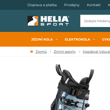
Doprava a platba
Prodejny
Kontakt
K
JÍZDNÍ KOLA
ELEKTROKOLA
CYKL
Domů
Zimní sporty
Sjezdové lyžová