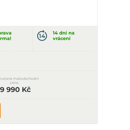
rava
14 dní na
rma!
vrácení
ručená maloobchodní
cena
19 990 Kč