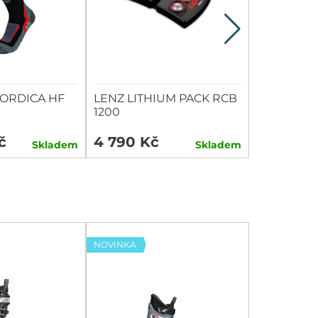
ORDICA HF
LENZ LITHIUM PACK RCB
VLOŽKY D
1200
3FEET ME
č
4 790 Kč
1 120 Kč
Skladem
Skladem
NOVINKA