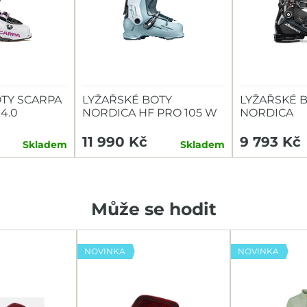
TY SCARPA
LYŽAŘSKÉ BOTY
LYŽAŘSKÉ 
4.0
NORDICA HF PRO 105 W
NORDICA
(GW)
SPEEDMACHI
(GW)
11 990 Kč
9 793 Kč
Skladem
Skladem
Může se hodit
NOVINKA
NOVINKA