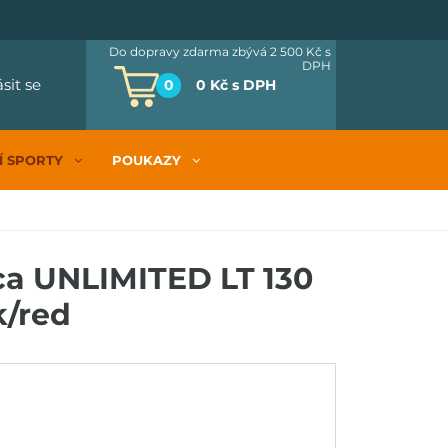
Do dopravy zdarma zbývá 2 500 Kč
s
DPH
ásit se
0
0 Kč
s DPH
Í SPORTY
POUKAZY
ca UNLIMITED LT 130
k/red