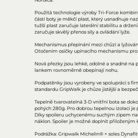
Použitá technologie výroby Tri-Force kombinuj
části boty je měkčí plast, který usnaďnuje na
tužší plast zaručuje laterální stabilitu a držen
zaručuje skvělý přenos síly a ovládání lyže.
Mechanismus přepínání mezi chůzí a lyžování
Otočením osičky upínacího mechanismu pro ch
Nová přezky jsou lehké, odolné a snadné na 
lankem rovnoměrně obepínají nohu.
Podpatěnky jsou vyrobeny ve spolupráci s fir
standardu GripWalk je chůze jistější a bezpe
Tepelně tvarovatelná 3-D vnitřní bota se dok
pohých 280g. Pro dobrou tepelnou izolaci je p
Díky spoileru uchycenému suchým zipem na 
náklon. Spoiler je možné doplnit přiloženým k
Podrážka: Gripwalk Michelin® + soles Dynafit