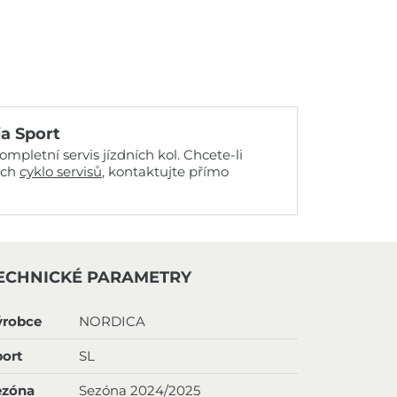
ia Sport
mpletní servis jízdních kol. Chcete-li
ich
cyklo servisů
, kontaktujte přímo
ECHNICKÉ PARAMETRY
ýrobce
NORDICA
ort
SL
ezóna
Sezóna 2024/2025