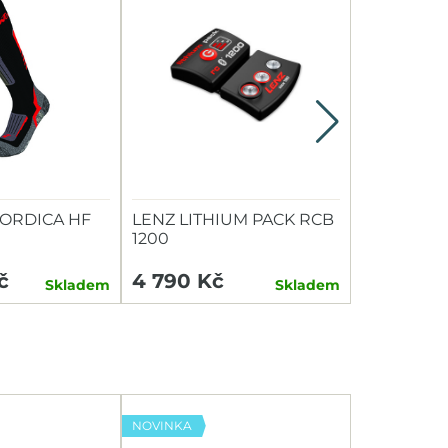
ORDICA HF
LENZ LITHIUM PACK RCB
VLOŽKY D
1200
3FEET ME
č
4 790 Kč
1 120 Kč
Skladem
Skladem
NOVINKA