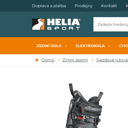
Doprava a platba
Prodejny
Kontakt
K
JÍZDNÍ KOLA
ELEKTROKOLA
CYKL
Domů
Zimní sporty
Sjezdové lyžová