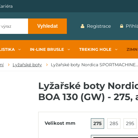
ariéra
Registrace
Přihl
Vyhledat
ISTIKA
IN-LINE BRUSLE
TREKING HOLE
ZIMN
ní
Lyžařské boty
Lyžařské boty Nordica SPORTMACHINE..
Lyžařské boty Nord
BOA 130 (GW) - 275, 
Velikost mm
275
285
295