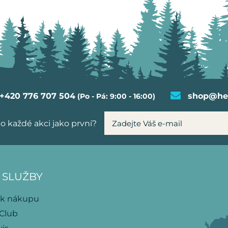
+420 776 707 504
shop@hel
(Po - Pá: 9:00 - 16:00)
o každé akci jako první?
 SLUŽBY
 k nákupu
 Club