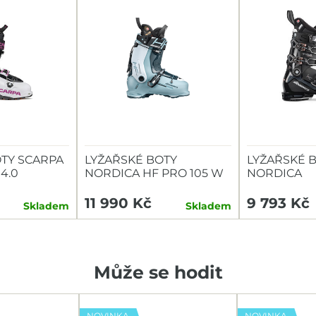
TY SCARPA
LYŽAŘSKÉ BOTY
LYŽAŘSKÉ 
4.0
NORDICA HF PRO 105 W
NORDICA
(GW)
SPEEDMACHI
(GW)
11 990 Kč
9 793 Kč
Skladem
Skladem
Může se hodit
NOVINKA
NOVINKA