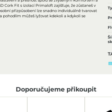
 nastavení a přesnost spolu se zvýšeným komfortem a
3D Cork Fit s izolací Primaloft zajišťuje, že zůstaneš v
T
sobní přizpůsobení lze snadno individuálně tvarovat
tou a pohodlím můžeš lyžovat kdekoli a kdykoli se
P
Fl
Ší
sk
T
Doporučujeme přikoupit