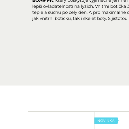
BOA® Fit
, který poskytuje výjimečně jemné
lepší ovladatelností na lyžích. Vnitřní botička 
teple a suchu po celý den. A pro maximálně o
jak vnitřní botičku, tak i skelet boty. S jisto
NOVINKA