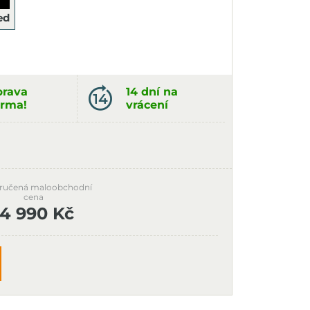
ed
rava
14 dní na
rma!
vrácení
ručená maloobchodní
cena
14 990 Kč