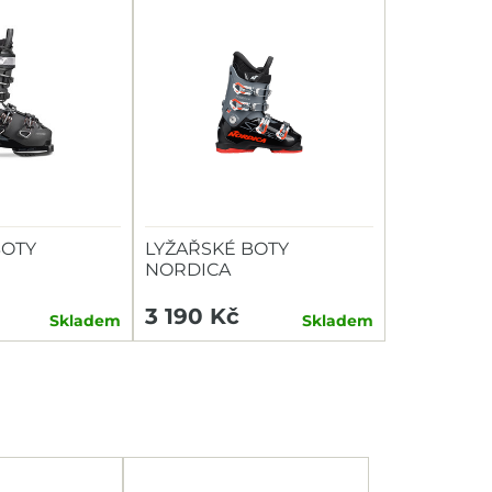
BOTY
LYŽAŘSKÉ BOTY
NORDICA
NE 3 115 W
SPEEDMACHINE J 4
3 190 Kč
Skladem
Skladem