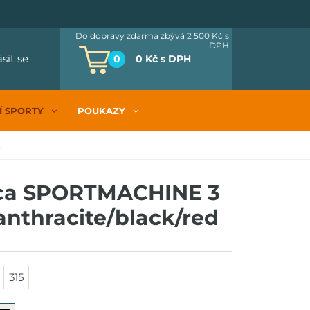
Do dopravy zdarma zbývá 2 500 Kč
s
DPH
ásit se
0
0 Kč
s DPH
Í SPORTY
POUKAZY
.
ica SPORTMACHINE 3
anthracite/black/red
315