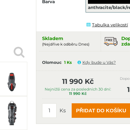
Barva
anthracite/black/r
Tabulka velikostí
Skladem
Dop
zda
(Nejdříve k odběru Dnes)
Olomouc
1 Ks
Kdy bude u Vás?
Dopo
11 990 Kč
Nejnižší cena za posledních 30 dní:
11 990 Kč
Ks
PŘIDAT DO KOŠÍKU