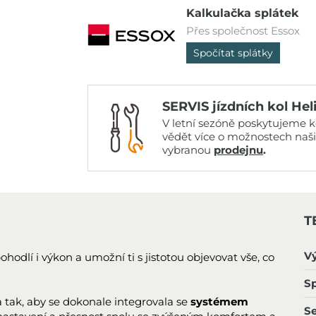
Kalkulačka splátek
Přes společnost Essox
Spočítat splátky
SERVIS jízdních kol Hel
V letní sezóně poskytujeme ko
vědět více o možnostech naš
vybranou
prodejnu
.
T
V
ohodlí i výkon a umožní ti s jistotou objevovat vše, co
Sp
 tak, aby se dokonale integrovala se
systémem
S