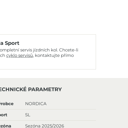
ia Sport
mpletní servis jízdních kol. Chcete-li
ich
cyklo servisů
, kontaktujte přímo
ECHNICKÉ PARAMETRY
ýrobce
NORDICA
ort
SL
ezóna
Sezóna 2025/2026