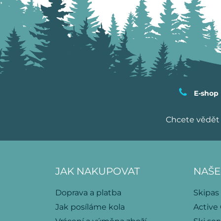
E-shop
Chcete vědět 
JAK NAKUPOVAT
NAŠE
Doprava a platba
Skipas
Jak posíláme kola
Active