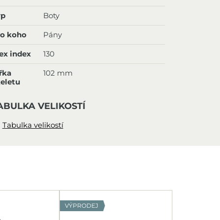
yp
Boty
ro koho
Pány
ex index
130
řka
102 mm
eletu
ABULKA VELIKOSTÍ
Tabulka velikostí
VÝPRODEJ