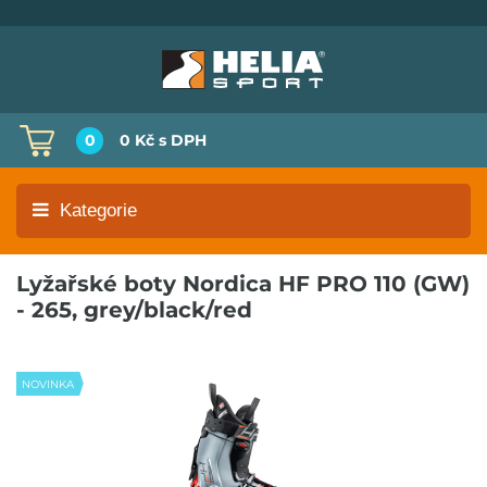
0
0 Kč
s DPH
Kategorie
Lyžařské boty Nordica HF PRO 110 (GW)
- 265, grey/black/red
NOVINKA