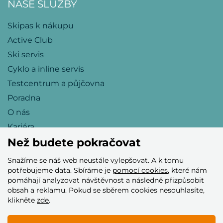
NAŠE SLUŽBY
Skipas k nákupu
Active Club
Ski servis
Cyklo a inline servis
Testcentrum a půjčovna
Poradna
O nás
Kariéra
Než budete pokračovat
Snažíme se náš web neustále vylepšovat. A k tomu
Přijímáme tyto platební karty
potřebujeme data. Sbíráme je
pomocí cookies
, které nám
pomáhají analyzovat návštěvnost a následně přizpůsobit
obsah a reklamu. Pokud se sběrem cookies nesouhlasíte,
klikněte
zde
.