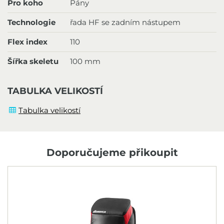
Pro koho
Pány
Technologie
řada HF se zadním nástupem
Flex index
110
Šířka skeletu
100 mm
TABULKA VELIKOSTÍ
Tabulka velikostí
Doporučujeme přikoupit
N