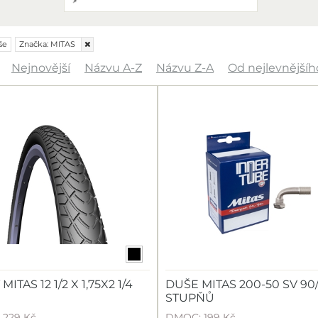
še
Značka:
MITAS
Nejnovější
Názvu A-Z
Názvu Z-A
Od nejlevnějšíh
MITAS 12 1/2 X 1,75X2 1/4
DUŠE MITAS 200-50 SV 90/
STUPŇŮ
 229 Kč
DMOC: 199 Kč