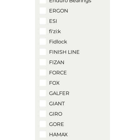
Enduro Bearings
ERGON
ESI
fi'zi:k
Fidlock
FINISH LINE
FIZAN
FORCE
FOX
GALFER
GIANT
GIRO
GORE
HAMAX