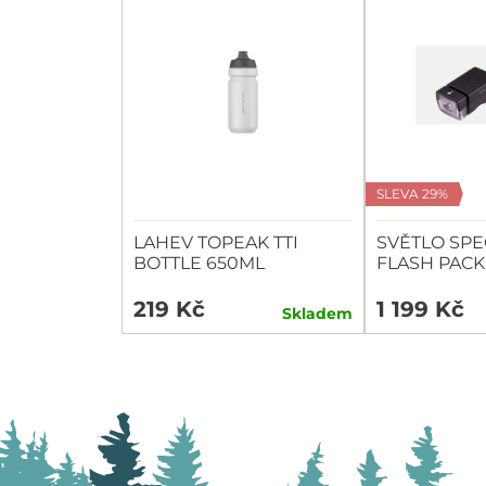
SLEVA 29%
LAHEV TOPEAK TTI
SVĚTLO SPE
BOTTLE 650ML
FLASH PACK
HEADLIGHT/
219 Kč
1 199 Kč
Skladem