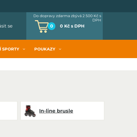
Do dopravy zdarma zbývá 2 500 Kč
s
DPH
ásit se
0
0 Kč
s DPH
Í SPORTY
POUKAZY
In-line brusle