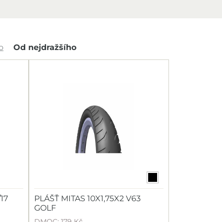
o
Od nejdražšího
17
PLÁŠŤ MITAS 10X1,75X2 V63
GOLF
DMOC: 179 Kč