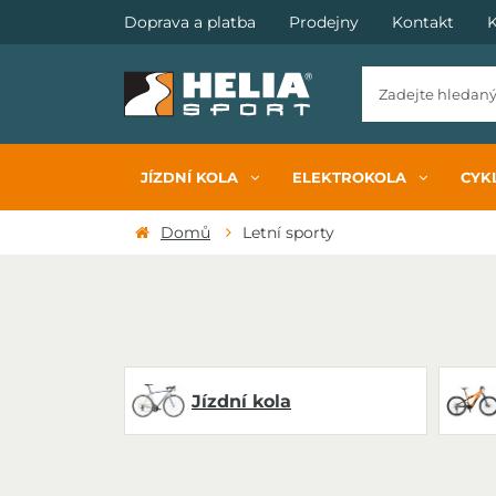
Doprava a platba
Prodejny
Kontakt
K
JÍZDNÍ KOLA
ELEKTROKOLA
CYKL
Domů
Letní sporty
Jízdní kola