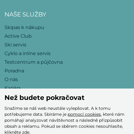
NAŠE SLUŽBY
Skipas k nákupu
Active Club
Ski servis
Cyklo a inline servis
Testcentrum a půjčovna
Poradna
O nás
Kariéra
Než budete pokračovat
Snažíme se náš web neustále vylepšovat. A k tomu
Přijímáme tyto platební karty
potřebujeme data. Sbíráme je
pomocí cookies
, které nám
pomáhají analyzovat návštěvnost a následně přizpůsobit
obsah a reklamu. Pokud se sběrem cookies nesouhlasíte,
klikněte
zde
.