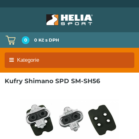
0
0 Kč
s DPH
Kategorie
Kufry Shimano SPD SM-SH56