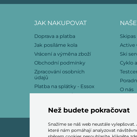
JAK NAKUPOVAT
NAŠE
Doprava a platba
Skipas
Jak posíláme kola
Active
Vrácení a výměna zboží
Ski ser
Obchodní podmínky
Cyklo a
Zpracování osobních
Testce
údajů
Porad
Platba na splátky - Essox
O nás
Politika souborů cookies
Kariéra
Kontakt
Než budete pokračovat
Snažíme se náš web neustále vylepšovat.
které nám pomáhají analyzovat návštěvno
sběrem cookies nesouhlasíte, klikněte
zd