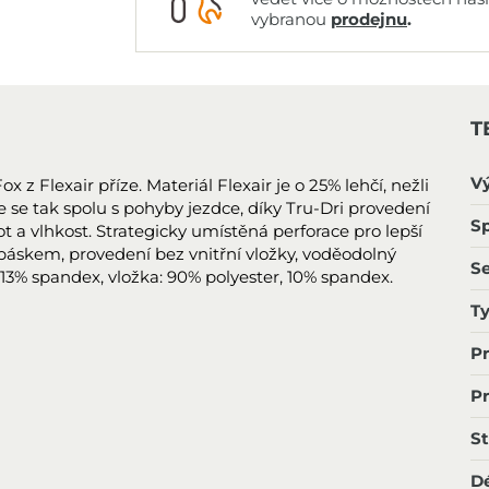
vybranou
prodejnu
.
T
V
z Flexair příze. Materiál Flexair je o 25% lehčí, nežli
e se tak spolu s pohyby jezdce, díky Tru-Dri provedení
Sp
t a vlhkost. Strategicky umístěná perforace pro lepší
páskem, provedení bez vnitřní vložky, voděodolný
S
 13% spandex, vložka: 90% polyester, 10% spandex.
T
P
P
St
D