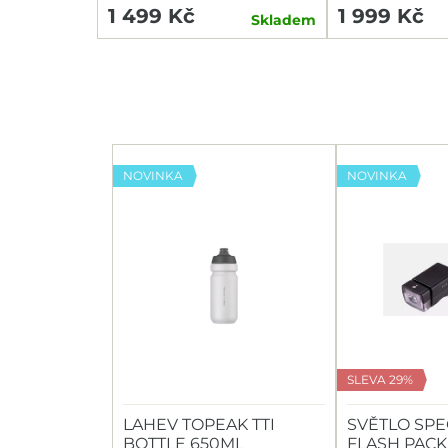
1 499 Kč
1 999 Kč
Skladem
NOVINKA
NOVINKA
SLEVA 29%
LAHEV TOPEAK TTI
SVĚTLO SPE
BOTTLE 650ML
FLASH PACK