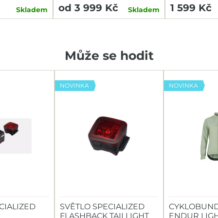
od 3 999 Kč
1 599 Kč
Skladem
Skladem
Může se hodit
NOVINKA
NOVINKA
CIALIZED
SVĚTLO SPECIALIZED
CYKLOBUND
FLASHBACK TAILLIGHT
ENDUR LIG