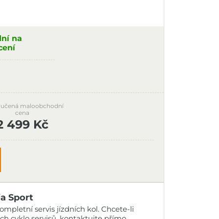
dní na
cení
učená maloobchodní
cena
2 499 Kč
ia Sport
mpletní servis jízdních kol. Chcete-li
ich
cyklo servisů
, kontaktujte přímo