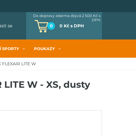
Do dopravy zdarma zbývá 2 500 Kč
s
DPH
ásit se
0
0 Kč
s DPH
Í SPORTY
POUKAZY
X FLEXAIR LITE W
 LITE W - XS, dusty