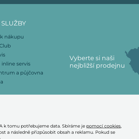
 SLUŽBY
 k nákupu
 Club
vis
Vyberte si naši
 inline servis
nejbližší prodejnu
ntrum a půjčovna
na
 A k tomu potřebujeme data. Sbíráme je
pomocí cookies
,
Přijímáme tyto
st a následně přizpůsobit obsah a reklamu. Pokud se
platební karty
e
.