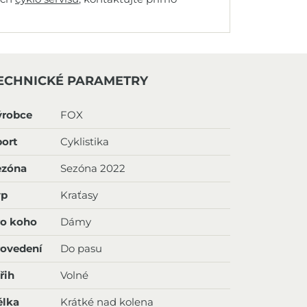
ECHNICKÉ PARAMETRY
ýrobce
FOX
ort
Cyklistika
ezóna
Sezóna 2022
yp
Kraťasy
ro koho
Dámy
rovedení
Do pasu
řih
Volné
élka
Krátké nad kolena