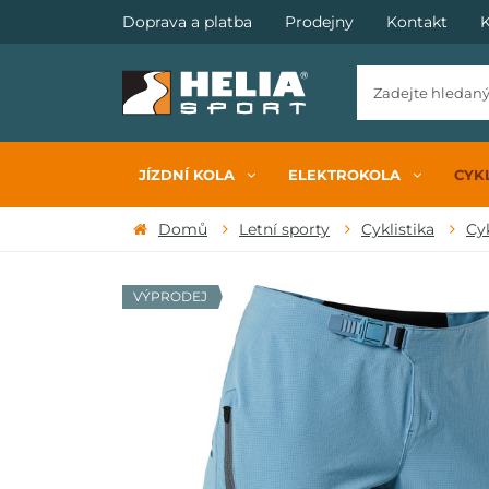
Doprava a platba
Prodejny
Kontakt
K
JÍZDNÍ KOLA
ELEKTROKOLA
CYKL
Domů
Letní sporty
Cyklistika
Cyk
VÝPRODEJ