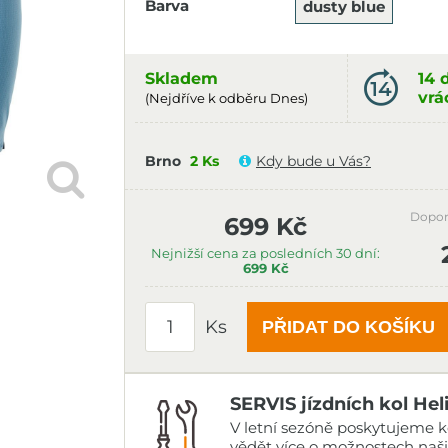
Barva
dusty blue
Skladem
14 
vrá
(Nejdříve k odběru Dnes)
Brno
2 Ks
Kdy bude u Vás?
Dopor
699 Kč
Nejnižší cena za posledních 30 dní:
699 Kč
Ks
PŘIDAT DO KOŠÍKU
SERVIS jízdních kol Hel
V letní sezóně poskytujeme ko
vědět více o možnostech naš