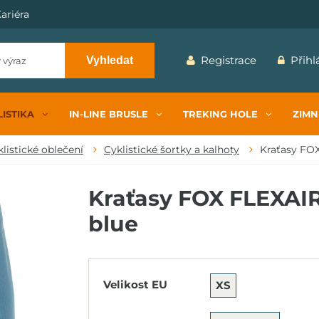
ariéra
Registrace
Přihl
Vyhledat
ISTIKA
IN-LINE BRUSLE
TREKING HOLE
ZIMN
listické oblečení
Cyklistické šortky a kalhoty
Kraťasy FO
Kraťasy FOX FLEXAIR
blue
Velikost EU
XS