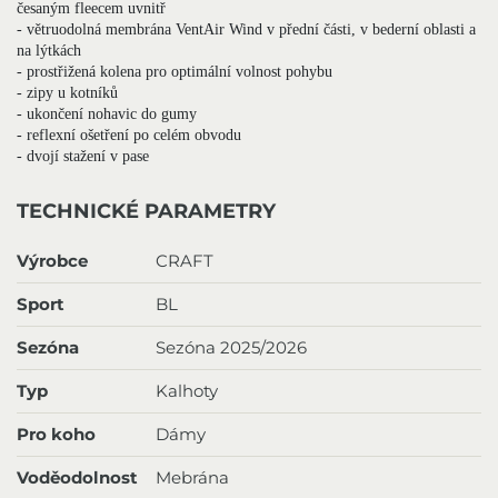
česaným fleecem uvnitř
- větruodolná membrána VentAir Wind v přední části, v bederní oblasti a
na lýtkách
- prostřižená kolena pro optimální volnost pohybu
- zipy u kotníků
- ukončení nohavic do gumy
- reflexní ošetření po celém obvodu
- dvojí stažení v pase
TECHNICKÉ PARAMETRY
Výrobce
CRAFT
Sport
BL
Sezóna
Sezóna 2025/2026
Typ
Kalhoty
Pro koho
Dámy
Voděodolnost
Mebrána