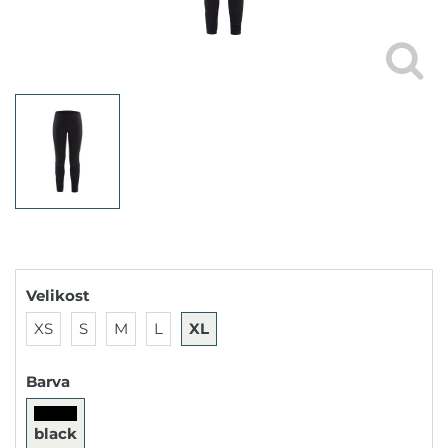
Velikost
XS
S
M
L
XL
Barva
black