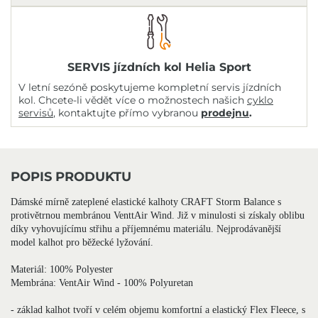
SERVIS jízdních kol Helia Sport
V letní sezóně poskytujeme kompletní servis jízdních
kol. Chcete-li vědět více o možnostech našich
cyklo
servisů
, kontaktujte přímo vybranou
prodejnu
.
POPIS PRODUKTU
Dámské mírně zateplené elastické kalhoty CRAFT Storm Balance s
protivětrnou membránou VenttAir Wind. Již v minulosti si získaly oblibu
díky vyhovujícímu střihu a příjemnému materiálu. Nejprodávanější
model kalhot pro běžecké lyžování.
Materiál: 100% Polyester
Membrána: VentAir Wind - 100% Polyuretan
- základ kalhot tvoří v celém objemu komfortní a elastický Flex Fleece, s