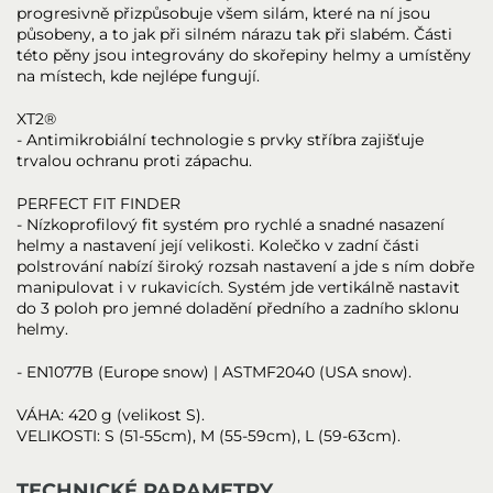
progresivně přizpůsobuje všem silám, které na ní jsou
působeny, a to jak při silném nárazu tak při slabém. Části
této pěny jsou integrovány do skořepiny helmy a umístěny
na místech, kde nejlépe fungují.
XT2®
- Antimikrobiální technologie s prvky stříbra zajišťuje
trvalou ochranu proti zápachu.
PERFECT FIT FINDER
- Nízkoprofilový fit systém pro rychlé a snadné nasazení
helmy a nastavení její velikosti. Kolečko v zadní části
polstrování nabízí široký rozsah nastavení a jde s ním dobře
manipulovat i v rukavicích. Systém jde vertikálně nastavit
do 3 poloh pro jemné doladění předního a zadního sklonu
helmy.
- EN1077B (Europe snow) | ASTMF2040 (USA snow).
VÁHA: 420 g (velikost S).
VELIKOSTI: S (51-55cm), M (55-59cm), L (59-63cm).
TECHNICKÉ PARAMETRY