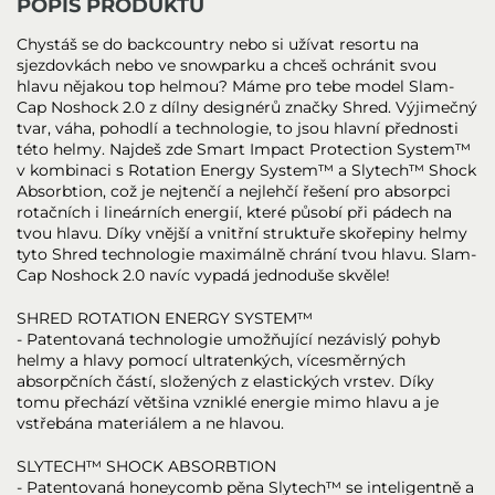
POPIS PRODUKTU
Chystáš se do backcountry nebo si užívat resortu na
sjezdovkách nebo ve snowparku a chceš ochránit svou
hlavu nějakou top helmou? Máme pro tebe model Slam-
Cap Noshock 2.0 z dílny designérů značky Shred. Výjimečný
tvar, váha, pohodlí a technologie, to jsou hlavní přednosti
této helmy. Najdeš zde Smart Impact Protection System™
v kombinaci s Rotation Energy System™ a Slytech™ Shock
Absorbtion, což je nejtenčí a nejlehčí řešení pro absorpci
rotačních i lineárních energií, které působí při pádech na
tvou hlavu. Díky vnější a vnitřní struktuře skořepiny helmy
tyto Shred technologie maximálně chrání tvou hlavu. Slam-
Cap Noshock 2.0 navíc vypadá jednoduše skvěle!
SHRED ROTATION ENERGY SYSTEM™
- Patentovaná technologie umožňující nezávislý pohyb
helmy a hlavy pomocí ultratenkých, vícesměrných
absorpčních částí, složených z elastických vrstev. Díky
tomu přechází většina vzniklé energie mimo hlavu a je
vstřebána materiálem a ne hlavou.
SLYTECH™ SHOCK ABSORBTION
- Patentovaná honeycomb pěna Slytech™ se inteligentně a