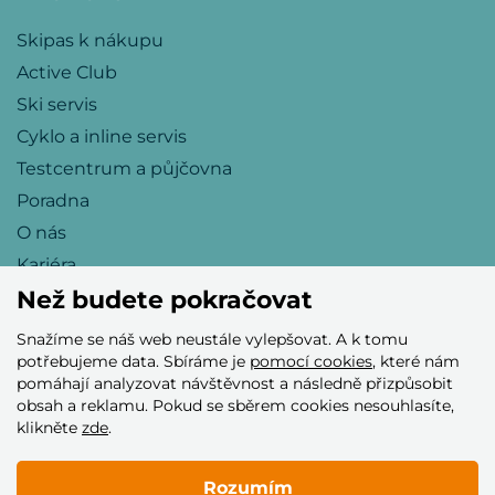
Skipas k nákupu
Active Club
Ski servis
Cyklo a inline servis
Testcentrum a půjčovna
Poradna
O nás
Kariéra
Než budete pokračovat
Snažíme se náš web neustále vylepšovat. A k tomu
Přijímáme tyto platební karty
potřebujeme data. Sbíráme je
pomocí cookies
, které nám
pomáhají analyzovat návštěvnost a následně přizpůsobit
obsah a reklamu. Pokud se sběrem cookies nesouhlasíte,
klikněte
zde
.
Rozumím