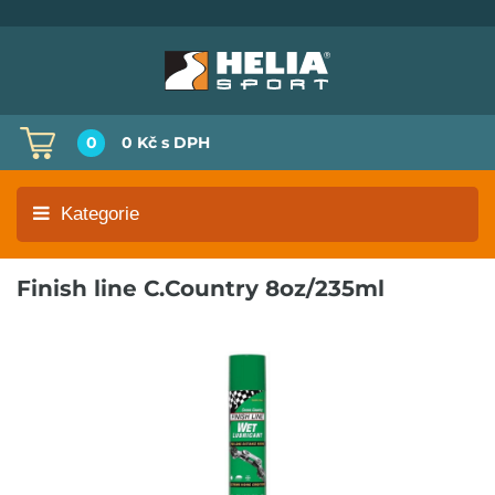
0
0 Kč
s DPH
Kategorie
Finish line C.Country 8oz/235ml