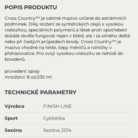
POPIS PRODUKTU
Cross Country™ je odolné mazivo určené do extrémních
podmínek. Díky složení ze syntetických olejů s vysokou
viskozitou, speciálních polymerů a látek proti opotřebení
dokáže skvěle fungovat nejen v blátě, ale i za silného deště
nebo při častých průjezdech brody. Cross Country™ je
mazivo vhodné na řetěz, čepy měničů a rolničky v
přehazovačce. Pro svoji vysokou viskozitu se nehodí do
bowdenů.
provedení: spray
množství: 8 oz/235 ml
TECHNICKÉ PARAMETRY
Výrobce
FINISH LINE
Sport
Cyklistika
Sezóna
Sezóna 2014