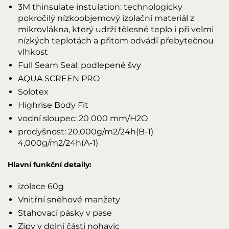
3M thinsulate instulation: technologicky
pokročilý nízkoobjemový izolační materiál z
mikrovlákna, který udrží tělesné teplo i při velmi
nízkých teplotách a přitom odvádí přebytečnou
vlhkost
Full Seam Seal: podlepené švy
AQUA SCREEN PRO
Solotex
Highrise Body Fit
vodní sloupec: 20 000 mm/H2O
prodyšnost: 20,000g/m2/24h(B-1)
4,000g/m2/24h(A-1)
Hlavní funkční detaily:
izolace 60g
Vnitřní sněhové manžety
Stahovací pásky v pase
Zipy v dolní části nohavic