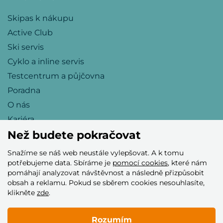
Skipas k nákupu
Active Club
Ski servis
Cyklo a inline servis
Testcentrum a půjčovna
Poradna
O nás
Kariéra
Než budete pokračovat
Snažíme se náš web neustále vylepšovat. A k tomu
Přijímáme tyto platební karty
potřebujeme data. Sbíráme je
pomocí cookies
, které nám
pomáhají analyzovat návštěvnost a následně přizpůsobit
obsah a reklamu. Pokud se sběrem cookies nesouhlasíte,
klikněte
zde
.
Rozumím