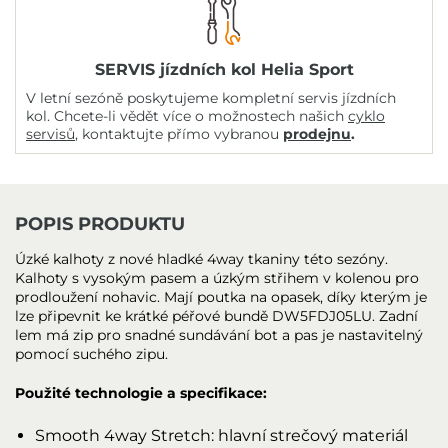
SERVIS jízdních kol Helia Sport
V letní sezóně poskytujeme kompletní servis jízdních
kol. Chcete-li vědět více o možnostech našich
cyklo
servisů
, kontaktujte přímo vybranou
prodejnu
.
POPIS PRODUKTU
Úzké kalhoty z nové hladké 4way tkaniny této sezóny.
Kalhoty s vysokým pasem a úzkým střihem v kolenou pro
prodloužení nohavic. Mají poutka na opasek, díky kterým je
lze připevnit ke krátké péřové bundě DW5FDJ05LU. Zadní
lem má zip pro snadné sundávání bot a pas je nastavitelný
pomocí suchého zipu.
Použité technologie a specifikace:
Smooth 4way Stretch: hlavní strečový materiál