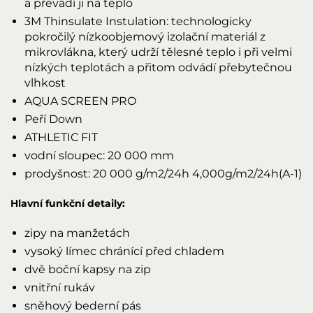
a převádí ji na teplo
3M Thinsulate Instulation: technologicky
pokročilý nízkoobjemový izolační materiál z
mikrovlákna, který udrží tělesné teplo i při velmi
nízkých teplotách a přitom odvádí přebytečnou
vlhkost
AQUA SCREEN PRO
Peří Down
ATHLETIC FIT
vodní sloupec: 20 000 mm
prodyšnost: 20 000 g/m2/24h 4,000g/m2/24h(A-1)
Hlavní funkční detaily:
zipy na manžetách
vysoký límec chránící před chladem
dvě boční kapsy na zip
vnitřní rukáv
sněhový bederní pás