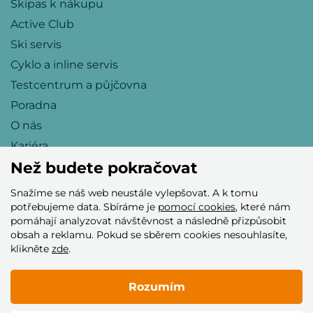
Skipas k nákupu
Active Club
Ski servis
Cyklo a inline servis
Testcentrum a půjčovna
Poradna
O nás
Kariéra
Než budete pokračovat
Snažíme se náš web neustále vylepšovat. A k tomu
Přijímáme tyto platební karty
potřebujeme data. Sbíráme je
pomocí cookies
, které nám
pomáhají analyzovat návštěvnost a následně přizpůsobit
obsah a reklamu. Pokud se sběrem cookies nesouhlasíte,
klikněte
zde
.
Rozumím