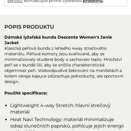
servisů
, kontaktujte přímo vybranou
prodejnu
.
POPIS PRODUKTU
Dámská lyžařská bunda Descente Women's Janie
Jacket
Klasická péřová bunda z lehkého 4way strečového
materiálu. Péřové komory jsou svařované, aby se
minimalizovaly studené body a zachovalo teplo. Množství
peří se v bundě liší, aby se snížila charakteristická
objemnost peří. Vodoodpudivé žebrování na manžetách a
kolem okraje kapuce zdůrazňuje jednoduchý, ale sportovní
design.
Použité specifikace:
Lightweight 4-way Stretch: hlavní strečový
materiál
Heat Navi Technology: materiál minimalizuje
odraz slunečních paprsků, pohlcuje jejich energii