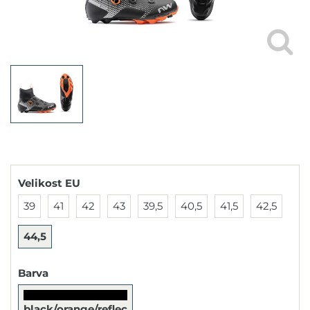
Velikost EU
39
41
42
43
39,5
40,5
41,5
42,5
44,5
Barva
black/orange/reflec