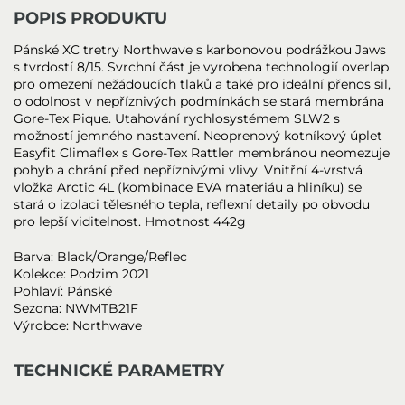
POPIS PRODUKTU
Pánské XC tretry Northwave s karbonovou podrážkou Jaws
s tvrdostí 8/15. Svrchní část je vyrobena technologií overlap
pro omezení nežádoucích tlaků a také pro ideální přenos sil,
o odolnost v nepříznivých podmínkách se stará membrána
Gore-Tex Pique. Utahování rychlosystémem SLW2 s
možností jemného nastavení. Neoprenový kotníkový úplet
Easyfit Climaflex s Gore-Tex Rattler membránou neomezuje
pohyb a chrání před nepříznivými vlivy. Vnitřní 4-vrstvá
vložka Arctic 4L (kombinace EVA materiáu a hliníku) se
stará o izolaci tělesného tepla, reflexní detaily po obvodu
pro lepší viditelnost. Hmotnost 442g
Barva: Black/Orange/Reflec
Kolekce: Podzim 2021
Pohlaví: Pánské
Sezona: NWMTB21F
Výrobce: Northwave
TECHNICKÉ PARAMETRY