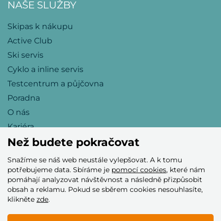
NAŠE SLUŽBY
Skipas k nákupu
Active Club
Ski servis
Cyklo a inline servis
Testcentrum a půjčovna
Poradna
O nás
Kariéra
Než budete pokračovat
Snažíme se náš web neustále vylepšovat. A k tomu
Přijímáme tyto platební karty
potřebujeme data. Sbíráme je
pomocí cookies
, které nám
pomáhají analyzovat návštěvnost a následně přizpůsobit
obsah a reklamu. Pokud se sběrem cookies nesouhlasíte,
klikněte
zde
.