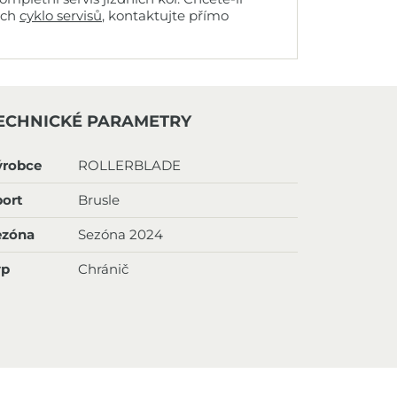
ich
cyklo servisů
, kontaktujte přímo
ECHNICKÉ PARAMETRY
ýrobce
ROLLERBLADE
ort
Brusle
ezóna
Sezóna 2024
yp
Chránič