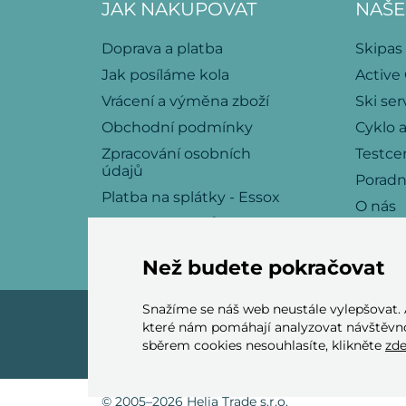
JAK NAKUPOVAT
NAŠE
Doprava a platba
Skipas
Jak posíláme kola
Active
Vrácení a výměna zboží
Ski ser
Obchodní podmínky
Cyklo a
Zpracování osobních
Testce
údajů
Porad
Platba na splátky - Essox
O nás
Politika souborů cookies
Kariéra
Kontakt
Než budete pokračovat
Snažíme se náš web neustále vylepšovat.
které nám pomáhají analyzovat návštěvno
sběrem cookies nesouhlasíte, klikněte
zd
© 2005–2026 Helia Trade s.r.o.