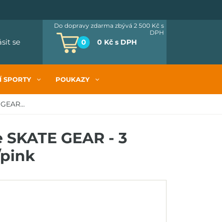
Do dopravy zdarma zbývá 2 500 Kč
s
DPH
ásit se
0
0 Kč
s DPH
Í SPORTY
POUKAZY
GEAR...
e SKATE GEAR - 3
/pink