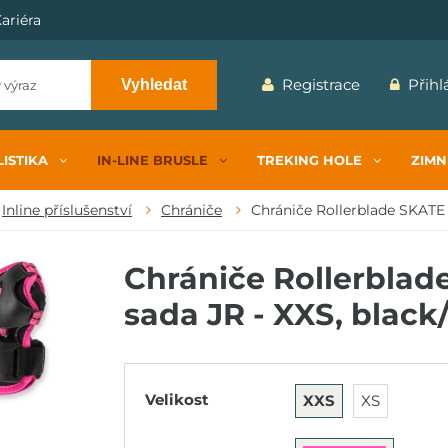
ariéra
Registrace
Přihl
Vyhledat
ISTIKA
IN-LINE BRUSLE
TREKING HOLE
ZIMN
Inline příslušenství
Chrániče
Chrániče Rollerblade SKATE 
Chrániče Rollerblad
sada JR - XXS, black
Velikost
XXS
XS