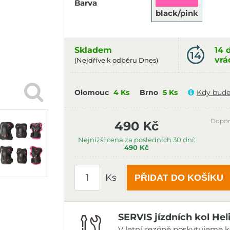
Barva
black/pink
Skladem
14 
vrá
(Nejdříve k odběru Dnes)
Olomouc
4 Ks
Brno
5 Ks
Kdy bude
Dopor
490 Kč
Nejnižší cena za posledních 30 dní:
490 Kč
Ks
PŘIDAT DO KOŠÍKU
SERVIS jízdních kol Hel
V letní sezóně poskytujeme ko