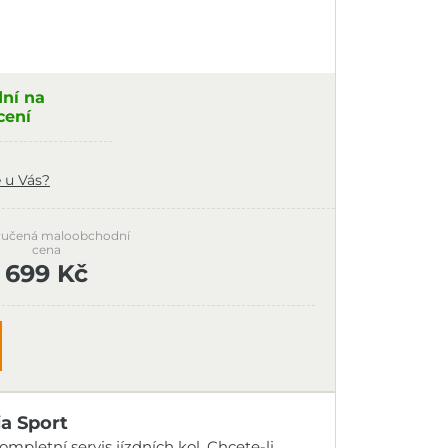
dní na
cení
 u Vás?
učená maloobchodní
cena
699 Kč
ia Sport
mpletní servis jízdních kol. Chcete-li