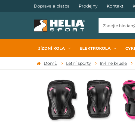
Doprava a platba
Prodejny
Kontakt
K
JÍZDNÍ KOLA
ELEKTROKOLA
CYKL
Domů
Letní sporty
In-line brusle