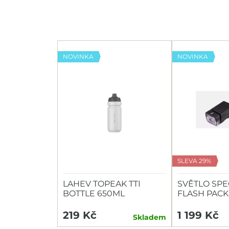
NOVINKA
NOVINKA
SLEVA 29%
LAHEV TOPEAK TTI
SVĚTLO SPE
BOTTLE 650ML
FLASH PACK
HEADLIGHT/
219 Kč
1 199 Kč
Skladem