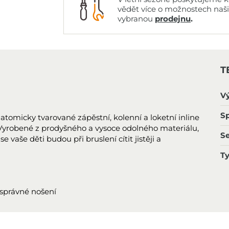
vědět více o možnostech naš
vybranou
prodejnu
.
T
V
Sp
tomicky tvarované zápěstní, kolenní a loketní inline
 Vyrobené z prodyšného a vysoce odolného materiálu,
S
 vaše děti budou při bruslení cítit jistěji a
T
 správné nošení