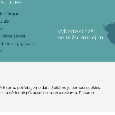
 SLUŽBY
 k nákupu
 Club
vis
Vyberte si naši
 inline servis
nejbližší prodejnu
ntrum a půjčovna
na
 A k tomu potřebujeme data. Sbíráme je
pomocí cookies
,
Přijímáme tyto
st a následně přizpůsobit obsah a reklamu. Pokud se
platební karty
e
.