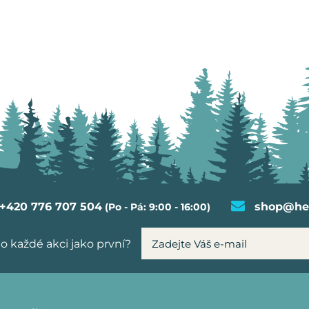
+420 776 707 504
shop@hel
(Po - Pá: 9:00 - 16:00)
o každé akci jako první?