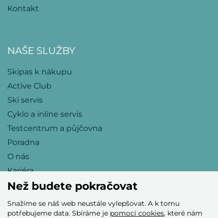
Kontakt
NAŠE SLUŽBY
Skipas k nákupu
Active Club
Ski servis
Cyklo a inline servis
Testcentrum a půjčovna
Poradna
O nás
Kariéra
Než budete pokračovat
Snažíme se náš web neustále vylepšovat. A k tomu
Přijímáme tyto platební karty
potřebujeme data. Sbíráme je
pomocí cookies
, které nám