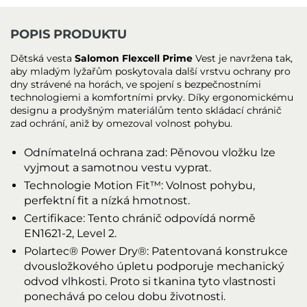
POPIS PRODUKTU
Dětská vesta
Salomon Flexcell Prime
Vest je navržena tak,
aby mladým lyžařům poskytovala další vrstvu ochrany pro
dny strávené na horách, ve spojení s bezpečnostními
technologiemi a komfortními prvky. Díky ergonomickému
designu a prodyšným materiálům tento skládací chránič
zad ochrání, aniž by omezoval volnost pohybu.
Odnímatelná ochrana zad: Pěnovou vložku lze
vyjmout a samotnou vestu vyprat.
Technologie Motion Fit™: Volnost pohybu,
perfektní fit a nízká hmotnost.
Certifikace: Tento chránič odpovídá normě
EN1621-2, Level 2.
Polartec® Power Dry®: Patentovaná konstrukce
dvousložkového úpletu podporuje mechanický
odvod vlhkosti. Proto si tkanina tyto vlastnosti
ponechává po celou dobu životnosti.