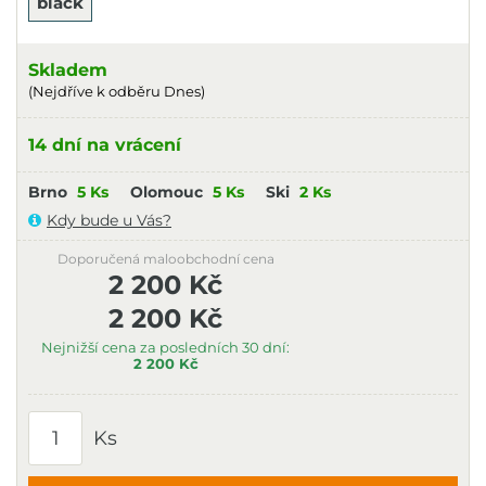
black
Skladem
(Nejdříve k odběru Dnes)
14 dní na vrácení
Brno
5 Ks
Olomouc
5 Ks
Ski
2 Ks
Kdy bude u Vás?
Doporučená maloobchodní cena
2 200 Kč
2 200 Kč
Nejnižší cena za posledních 30 dní:
2 200 Kč
Ks