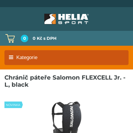
0
0 Kč
s DPH
Kategorie
Chránič páteře Salomon FLEXCELL Jr. -
L, black
NOVINKA