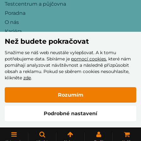
Testcentrum a půjčovna
Poradna
O nás
Kariéra
Než budete pokračovat
Snažíme se náš web neustále vylepšovat. A k tomu
Přijímáme tyto platební karty
potřebujeme data. Sbíráme je
pomocí cookies
, které nám
pomáhají analyzovat návštěvnost a následně přizpůsobit
obsah a reklamu. Pokud se sběrem cookies nesouhlasíte,
klikněte
zde
.
Rozumím
© 2005–2026 Helia Trade s.r.o.
Podrobné nastavení
Vytvořilo