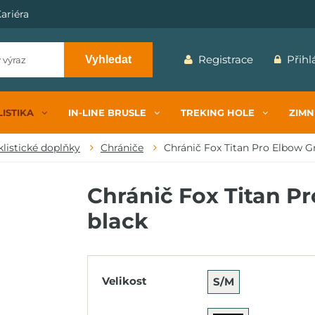
ariéra
Registrace
Přihl
Vyhledat
ISTIKA
IN-LINE BRUSLE
TREKING HOLE
ZIMN
klistické doplňky
Chrániče
Chránič Fox Titan Pro Elbow G
Chránič Fox Titan Pr
black
Velikost
S/M