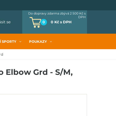
Do dopravy zdarma zbývá 2 500 Kč
s
DPH
ásit se
0
0 Kč
s DPH
Í SPORTY
POUKAZY
rd
o Elbow Grd - S/M,