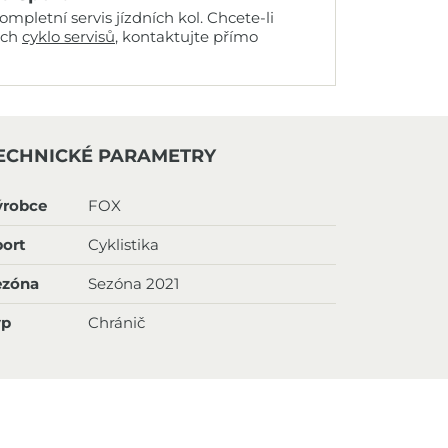
mpletní servis jízdních kol. Chcete-li
ich
cyklo servisů
, kontaktujte přímo
ECHNICKÉ PARAMETRY
ýrobce
FOX
ort
Cyklistika
ezóna
Sezóna 2021
yp
Chránič