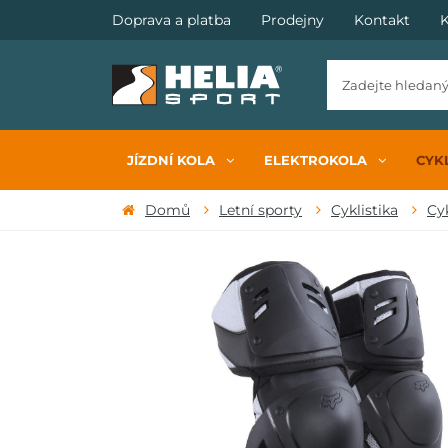
Doprava a platba
Prodejny
Kontakt
K
JÍZDNÍ KOLA
ELEKTROKOLA
CYKL
Domů
Letní sporty
Cyklistika
Cy