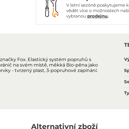
V letní sezóně poskytujeme ko
vědět více o možnostech naš
vybranou
prodejnu
.
T
V
 značky Fox. Elastický systém popruhů s
chránič na svém místě, měkká Bio-pěna jako
rvky - tvrzený plast, 3-popruhové zapínání.
Sp
S
T
Alternativní zboží