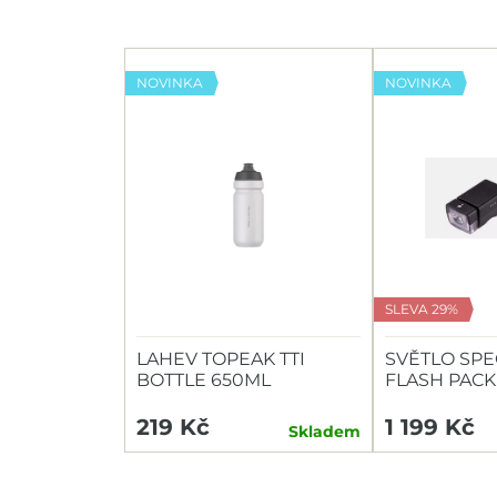
NOVINKA
NOVINKA
SLEVA 29%
LAHEV TOPEAK TTI
SVĚTLO SPE
BOTTLE 650ML
FLASH PACK
HEADLIGHT/
219 Kč
1 199 Kč
Skladem