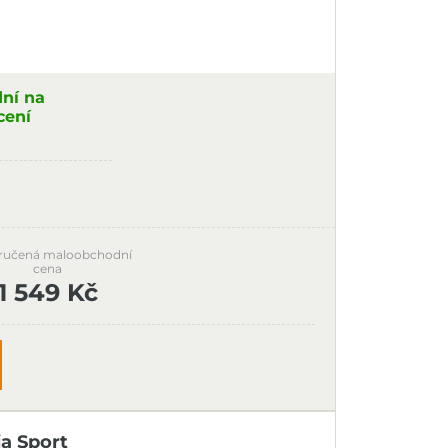
dní na
cení
ručená maloobchodní
cena
1 549 Kč
ia Sport