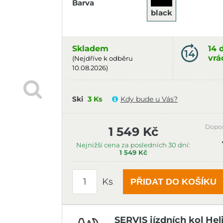
Barva
black
Skladem
14 
vrá
(Nejdříve k odběru
10.08.2026)
Ski
3 Ks
Kdy bude u Vás?
Dopo
1 549 Kč
Nejnižší cena za posledních 30 dní:
1 549 Kč
Ks
PŘIDAT DO KOŠÍKU
SERVIS jízdních kol Hel