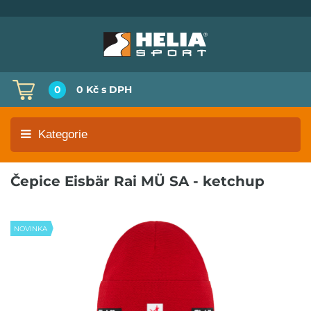
0
0 Kč
s DPH
Kategorie
Čepice Eisbär Rai MÜ SA - ketchup
NOVINKA