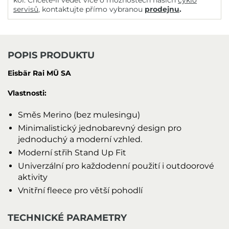
kol. Chcete-li vědět více o možnostech našich
cyklo
servisů
, kontaktujte přímo vybranou
prodejnu
.
POPIS PRODUKTU
Eisbär Rai MÜ SA
Vlastnosti:
Směs Merino (bez mulesingu)
Minimalistický jednobarevný design pro
jednoduchý a moderní vzhled.
Moderní střih Stand Up Fit
Univerzální pro každodenní použití i outdoorové
aktivity
Vnitřní fleece pro větší pohodlí
TECHNICKÉ PARAMETRY