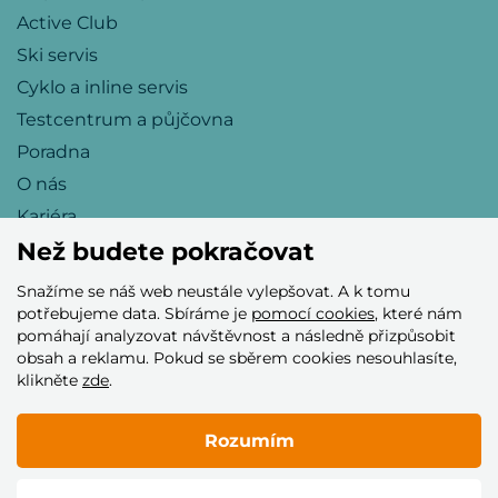
Active Club
Ski servis
Cyklo a inline servis
Testcentrum a půjčovna
Poradna
O nás
Kariéra
Než budete pokračovat
Snažíme se náš web neustále vylepšovat. A k tomu
Přijímáme tyto platební karty
potřebujeme data. Sbíráme je
pomocí cookies
, které nám
pomáhají analyzovat návštěvnost a následně přizpůsobit
obsah a reklamu. Pokud se sběrem cookies nesouhlasíte,
klikněte
zde
.
Rozumím
© 2005–2026 Helia Trade s.r.o.