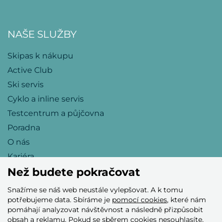
NAŠE SLUŽBY
Skipas k nákupu
Active Club
Ski servis
Cyklo a inline servis
Testcentrum a půjčovna
Poradna
O nás
Kariéra
Než budete pokračovat
Snažíme se náš web neustále vylepšovat. A k tomu
Přijímáme tyto platební karty
potřebujeme data. Sbíráme je
pomocí cookies
, které nám
pomáhají analyzovat návštěvnost a následně přizpůsobit
obsah a reklamu. Pokud se sběrem cookies nesouhlasíte,