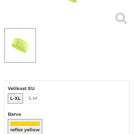
Velikost EU
L-XL
S-M
Barva
reflex yellow