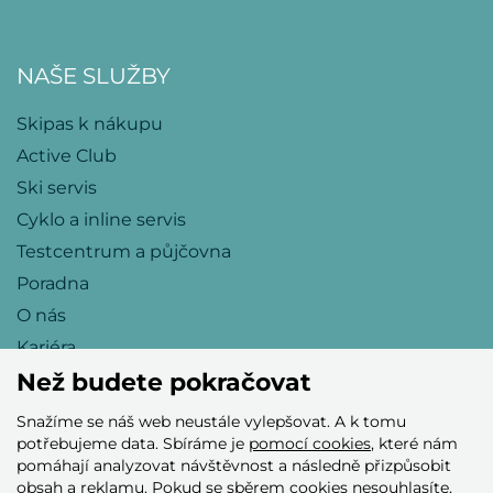
NAŠE SLUŽBY
Skipas k nákupu
Active Club
Ski servis
Cyklo a inline servis
Testcentrum a půjčovna
Poradna
O nás
Kariéra
Než budete pokračovat
Snažíme se náš web neustále vylepšovat. A k tomu
Přijímáme tyto platební karty
potřebujeme data. Sbíráme je
pomocí cookies
, které nám
pomáhají analyzovat návštěvnost a následně přizpůsobit
obsah a reklamu. Pokud se sběrem cookies nesouhlasíte,