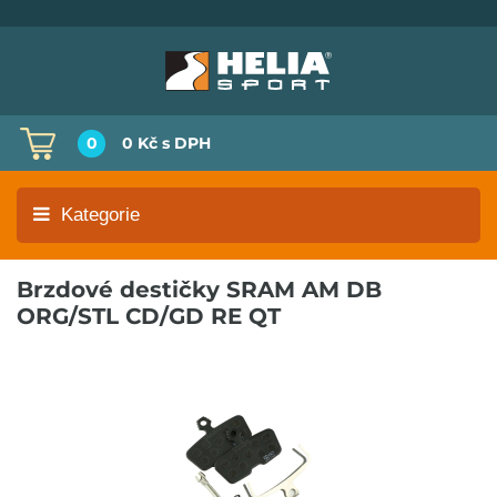
0
0 Kč
s DPH
Kategorie
Brzdové destičky SRAM AM DB
ORG/STL CD/GD RE QT