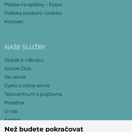
Platba na splátky - Essox
Politika souborů cookies
Kontakt
NAŠE SLUŽBY
Skipas k nákupu
Active Club
Ski servis
Cyklo a inline servis
Testcentrum a půjčovna
Poradna
O nás
Kariéra
Než budete pokračovat