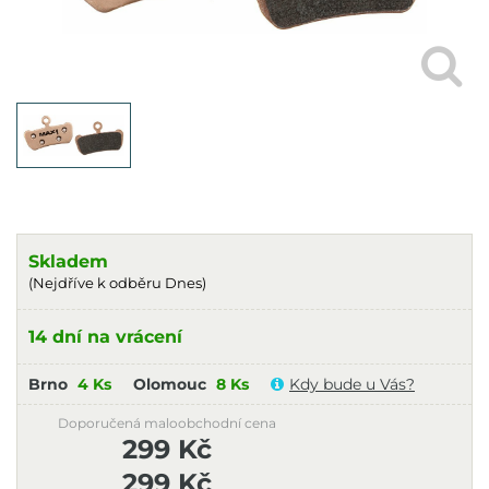
Skladem
(Nejdříve k odběru Dnes)
14 dní na vrácení
Brno
4 Ks
Olomouc
8 Ks
Kdy bude u Vás?
Doporučená maloobchodní cena
299 Kč
299 Kč