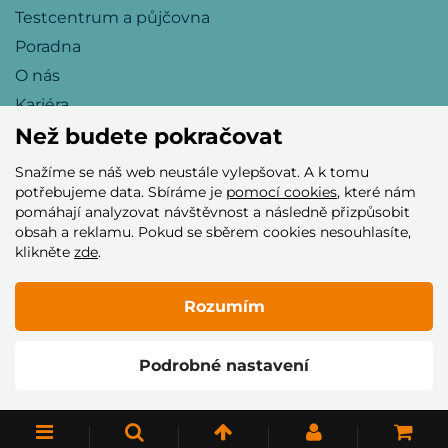
Testcentrum a půjčovna
Poradna
O nás
Kariéra
Než budete pokračovat
Snažíme se náš web neustále vylepšovat. A k tomu
Přijímáme tyto platební karty
potřebujeme data. Sbíráme je
pomocí cookies
, které nám
pomáhají analyzovat návštěvnost a následně přizpůsobit
obsah a reklamu. Pokud se sběrem cookies nesouhlasíte,
klikněte
zde
.
Rozumím
© 2005–2026 Helia Trade s.r.o.
Podrobné nastavení
Vytvořilo