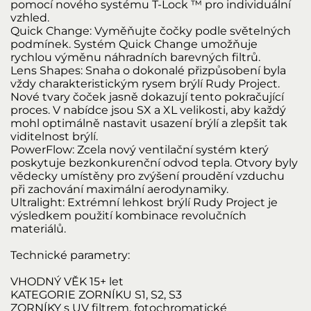
pomocí nového systému T-Lock ™ pro individuální
vzhled.
Quick Change: Vyměňujte čočky podle světelných
podmínek. Systém Quick Change umožňuje
rychlou výměnu náhradních barevných filtrů.
Lens Shapes: Snaha o dokonalé přizpůsobení byla
vždy charakteristickým rysem brýlí Rudy Project.
Nové tvary čoček jasně dokazují tento pokračující
proces. V nabídce jsou SX a XL velikosti, aby každý
mohl optimálně nastavit usazení brýlí a zlepšit tak
viditelnost brýlí.
PowerFlow: Zcela nový ventilační systém který
poskytuje bezkonkurenční odvod tepla. Otvory byly
vědecky umístěny pro zvýšení proudění vzduchu
při zachování maximální aerodynamiky.
Ultralight: Extrémní lehkost brýlí Rudy Project je
výsledkem použití kombinace revolučních
materiálů.
Technické parametry:
VHODNÝ VĚK
15+ let
KATEGORIE ZORNÍKU
S1, S2, S3
ZORNÍKY
s UV filtrem, fotochromatické