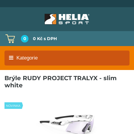
0
0 Kč
s DPH
Kategorie
Brýle RUDY PROJECT TRALYX - slim
white
NOVINKA