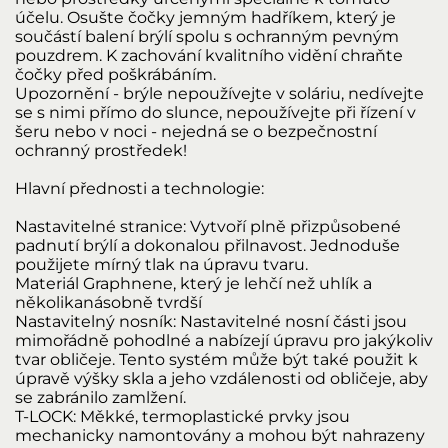
účelu. Osušte čočky jemným hadříkem, který je
součástí balení brýlí spolu s ochranným pevným
pouzdrem. K zachování kvalitního vidění chraňte
čočky před poškrábáním.
Upozornění - brýle nepoužívejte v soláriu, nedívejte
se s nimi přímo do slunce, nepoužívejte při řízení v
šeru nebo v noci - nejedná se o bezpečnostní
ochranný prostředek!
Hlavní přednosti a technologie:
Nastavitelné stranice: Vytvoří plně přizpůsobené
padnutí brýlí a dokonalou přilnavost. Jednoduše
použijete mírný tlak na úpravu tvaru.
Materiál Graphnene, který je lehčí než uhlík a
několikanásobně tvrdší
Nastavitelný nosník: Nastavitelné nosní části jsou
mimořádně pohodlné a nabízejí úpravu pro jakýkoliv
tvar obličeje. Tento systém může být také použit k
úpravě výšky skla a jeho vzdálenosti od obličeje, aby
se zabránilo zamlžení.
T-LOCK: Měkké, termoplastické prvky jsou
mechanicky namontovány a mohou být nahrazeny