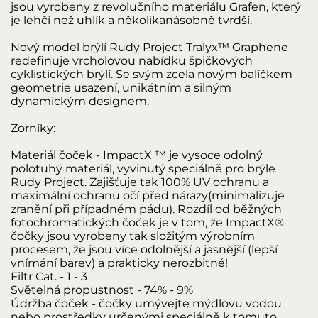
jsou vyrobeny z revolučního materiálu Grafen, který
je lehčí než uhlík a několikanásobně tvrdší.
Nový model brýlí Rudy Project Tralyx™ Graphene
redefinuje vrcholovou nabídku špičkových
cyklistických brýlí. Se svým zcela novým balíčkem
geometrie usazení, unikátním a silným
dynamickým designem.
Zorníky:
Materiál čoček - ImpactX ™ je vysoce odolný
polotuhý materiál, vyvinutý speciálně pro brýle
Rudy Project. Zajišťuje tak 100% UV ochranu a
maximální ochranu očí před nárazy(minimalizuje
zranění při případném pádu). Rozdíl od běžných
fotochromatických čoček je v tom, že ImpactX®
čočky jsou vyrobeny tak složitým výrobním
procesem, že jsou více odolnější a jasnější (lepší
vnímání barev) a prakticky nerozbitné!
Filtr Cat. - 1 - 3
Světelná propustnost - 74% - 9%
Údržba čoček - čočky umývejte mýdlovu vodou
nebo prostředky určenými speciálně k tomuto