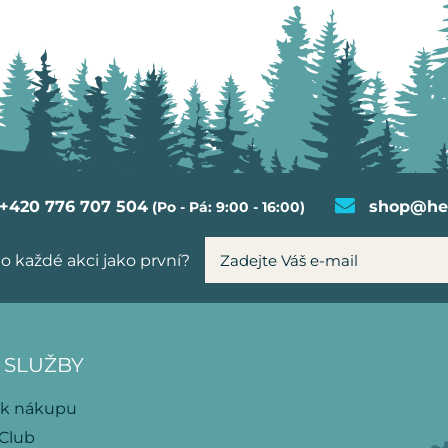
+420 776 707 504
shop@hel
(Po - Pá: 9:00 - 16:00)
o každé akci jako první?
 SLUŽBY
 k nákupu
 Club