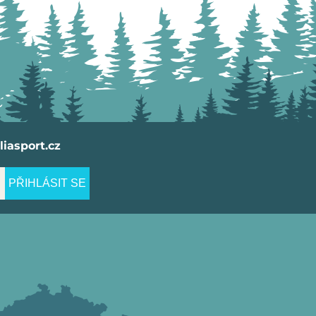
iasport.cz
PŘIHLÁSIT SE