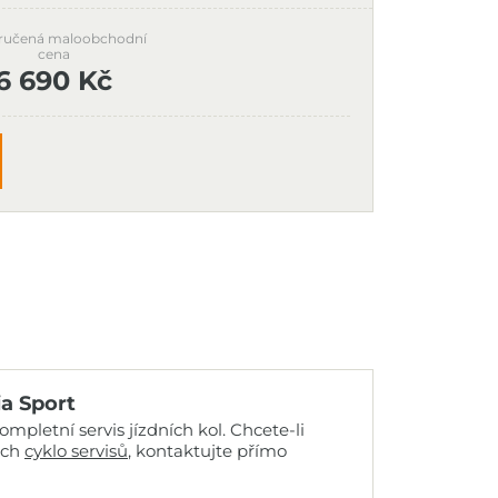
ručená maloobchodní
cena
6 690 Kč
ia Sport
mpletní servis jízdních kol. Chcete-li
ich
cyklo servisů
, kontaktujte přímo