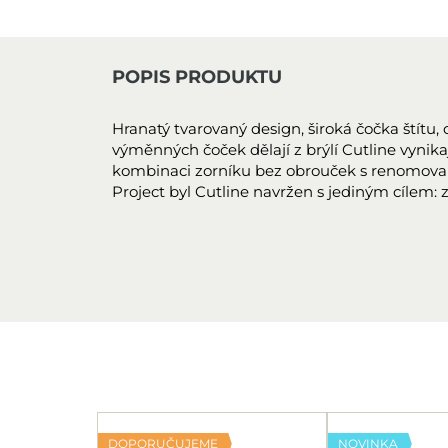
POPIS PRODUKTU
Hranatý tvarovaný design, široká čočka štítu,
výměnných čoček dělají z brýlí Cutline vynikaj
kombinaci zorníku bez obrouček s renomova
Project byl Cutline navržen s jediným cílem: z
DOPORUČUJEME
NOVINKA