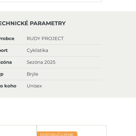
ECHNICKÉ PARAMETRY
ýrobce
RUDY PROJECT
ort
Cyklistika
ezóna
Sezóna 2025
yp
Brýle
ro koho
Unisex
DOPORUČUJEME