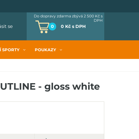
Do dopravy zdarma zbývá 2 500 Kč
s
DPH
ásit se
0
0 Kč
s DPH
Í SPORTY
POUKAZY
UTLINE - gloss white