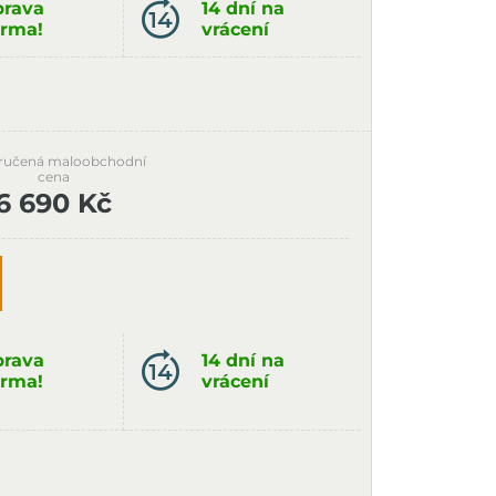
rava
14 dní na
rma!
vrácení
ručená maloobchodní
cena
6 690 Kč
rava
14 dní na
rma!
vrácení