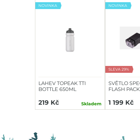
NOVINKA
NOVINKA
SLEVA 29%
LAHEV TOPEAK TTI
SVĚTLO SPE
BOTTLE 650ML
FLASH PACK
HEADLIGHT/
219 Kč
1 199 Kč
Skladem