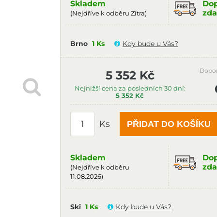
Skladem
Dop
zda
(Nejdříve k odběru Zítra)
Brno
1 Ks
Kdy bude u Vás?
Dopo
5 352 Kč
Nejnižší cena za posledních 30 dní:
5 352 Kč
Ks
PŘIDAT DO KOŠÍKU
Skladem
Dop
zda
(Nejdříve k odběru
11.08.2026)
Ski
1 Ks
Kdy bude u Vás?