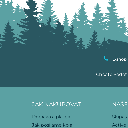
E-shop
Chcete vědět 
JAK NAKUPOVAT
NAŠE
Doprava a platba
Skipas
Jak posíláme kola
Active