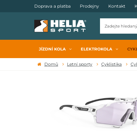
Doprava a platba
Prodejny
Kontakt
K
JÍZDNÍ KOLA
ELEKTROKOLA
CYKL
Domů
Letní sporty
Cyklistika
Cyk