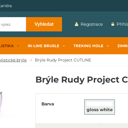
ariéra
Registrace
Přihl
Vyhledat
ISTIKA
IN-LINE BRUSLE
TREKING HOLE
ZIMN
listické brýle
Brýle Rudy Project CUTLINE
Brýle Rudy Project C
Barva
gloss white