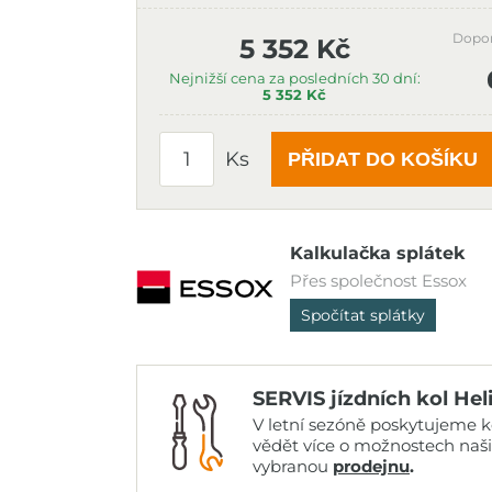
Dopo
5 352 Kč
Nejnižší cena za posledních 30 dní:
5 352 Kč
Ks
PŘIDAT DO KOŠÍKU
Kalkulačka splátek
Přes společnost Essox
Spočítat splátky
SERVIS jízdních kol Hel
V letní sezóně poskytujeme ko
vědět více o možnostech naš
vybranou
prodejnu
.