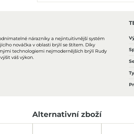
T
V
 odnímatelné nárazníky a nejintuitivnější systém
ícího nováčka v oblasti brýlí se štítem. Díky
Sp
nými technologiemi nejmodernějších brýlí Rudy
výšit váš výkon.
S
T
P
Alternativní zboží