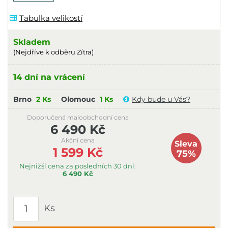
Tabulka velikostí
Skladem
(Nejdříve k odběru Zítra)
14 dní na vrácení
Brno
2 Ks
Olomouc
1 Ks
Kdy bude u Vás?
Doporučená maloobchodní cena
6 490 Kč
Akční cena
Sleva
1 599 Kč
75%
Nejnižší cena za posledních 30 dní:
6 490 Kč
Ks