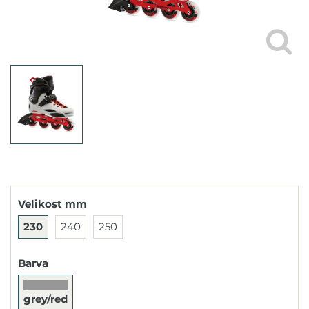
Velikost mm
230
240
250
Barva
grey/red