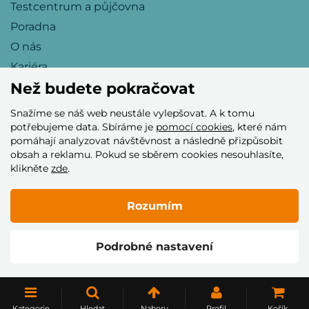
Testcentrum a půjčovna
Poradna
O nás
Kariéra
Než budete pokračovat
Snažíme se náš web neustále vylepšovat. A k tomu
Přijímáme tyto platební karty
potřebujeme data. Sbíráme je
pomocí cookies
, které nám
pomáhají analyzovat návštěvnost a následně přizpůsobit
obsah a reklamu. Pokud se sběrem cookies nesouhlasíte,
klikněte
zde
.
Rozumím
© 2005–2026 Helia Trade s.r.o.
Podrobné nastavení
Vytvořilo
Kategorie
Hledat
Nahoru
Profil
Košík