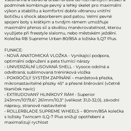
podmínek kombinuje pevný a lehký skelet pro maximální
výkon a stabilitu a komfortní dobře větranou vnitřní
botičku s shock absorberem pod patou. Velmi pevné
spojení boty s krátkým a tvrdým rámem umožňuje
maximální přenos sil a skvělou manévrovatelnost, kterou
využijete při freestyle slalomu, nebo městském ježdění.
Kolečka RB Supreme Urban 80/85A a ložiska ILQ7 Plus.
FUNKCE:
• NOVÁ ANATOMICKÁ VLOŽKA - Vynikající podpora,
optimální odpružení a pata tlumící nárazy
• UNIVERZÁLNÍ LISOVANÁ SHELL - Vysoce odolná a
odvětraná; sublimovaná tréninková vložka
• POKROČILÝ SYSTÉM ZAPÍNÁNÍ – manžetová přezka,
mikronastavitelné přezky 45° a přesné šněrování (včetně
tkaniček navíc)
• EXTRUDOVANÝ HLINÍKOVÝ RÁM - Superior
243mm/10"/9,6", 261mm/10,3" (velikost 31,0-32,0), závodní
nápravy, stranově nastavitelné
• ROLLERBLADE SUPREME WHEELS – 80mm/85A kolečka
s ložisky Twincam ILQ-7 Plus snižují opotřebení a
maximalizují rychlost