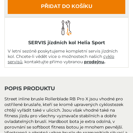
PŘIDAT DO KOŠÍKU
SERVIS jízdních kol Helia Sport
V letní sezóně poskytujeme kompletní servis jízdních
kol. Chcete-li vědět více o možnostech našich
cyklo
servisů
, kontaktujte přímo vybranou
prodejnu
.
POPIS PRODUKTU
Street inline brusle Rollerblade RB Pro X jsou vhodné pro
ostřílené bruslaře, kteří se kromě upravených cyklostezek
chtějí vyřádit také v ulicích. Jsou však vhodné také na
fitness jízdu pro všechny vyznavače stabilních a dobře
ovladatelných bruslí. Hardboot bota je extra odolná, v
porovnání se softboot fitness botou je mnohem pevnější.
Všestranná a obratná urban brusle do rozmanitých situací a