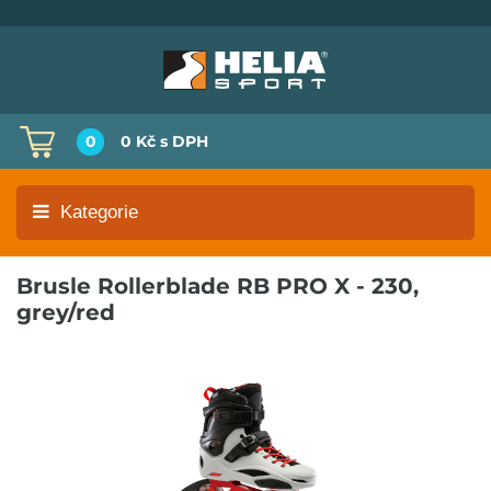
0
0 Kč
s DPH
Kategorie
Brusle Rollerblade RB PRO X - 230,
grey/red