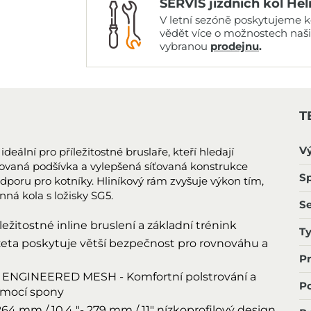
SERVIS jízdních kol Hel
V letní sezóně poskytujeme ko
vědět více o možnostech naš
vybranou
prodejnu
.
T
V
deální pro příležitostné bruslaře, kteří hledají
strovaná podšívka a vylepšená síťovaná konstrukce
Sp
dporu pro kotníky. Hliníkový rám zvyšuje výkon tím,
ná kola s ložisky SG5.
S
žitostné inline bruslení a základní trénink
T
ta poskytuje větší bezpečnost pro rovnováhu a
P
NGINEERED MESH - Komfortní polstrování a
Po
pomocí spony
mm / 10,4 "- 279 mm / 11" nízkoprofilový design