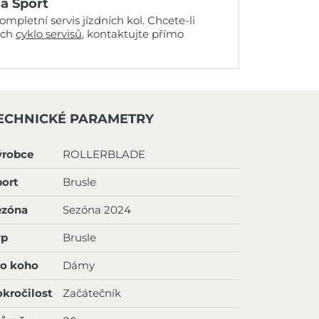
ia Sport
mpletní servis jízdních kol. Chcete-li
ich
cyklo servisů
, kontaktujte přímo
ECHNICKÉ PARAMETRY
ýrobce
ROLLERBLADE
ort
Brusle
ezóna
Sezóna 2024
yp
Brusle
ro koho
Dámy
kročilost
Začátečník