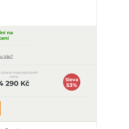
dní na
cení
u Vás?
ručená maloobchodní
cena
Sleva
4 290 Kč
53%