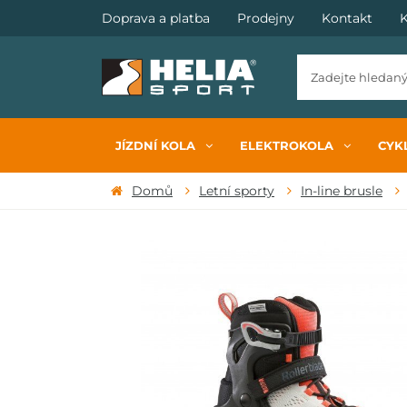
Doprava a platba
Prodejny
Kontakt
K
JÍZDNÍ KOLA
ELEKTROKOLA
CYKL
Domů
Letní sporty
In-line brusle