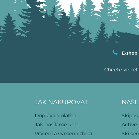
E-shop
Chcete vědět 
JAK NAKUPOVAT
NAŠE
Doprava a platba
Skipas
Jak posíláme kola
Active
Vrácení a výměna zboží
Ski ser