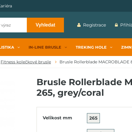
ariéra
Registrace
Přihl
Vyhledat
ISTIKA
IN-LINE BRUSLE
TREKING HOLE
ZIMN
Fitness kolečkové brusle
Brusle Rollerblade MACROBLADE 80
Brusle Rollerblade
265, grey/coral
Velikost mm
265