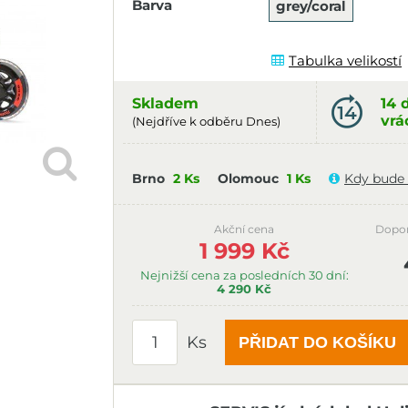
Barva
grey/coral
Tabulka velikostí
Skladem
14 
vrá
(Nejdříve k odběru Dnes)
Brno
2 Ks
Olomouc
1 Ks
Kdy bude 
Akční cena
Dopo
1 999 Kč
Nejnižší cena za posledních 30 dní:
4 290 Kč
Ks
PŘIDAT DO KOŠÍKU