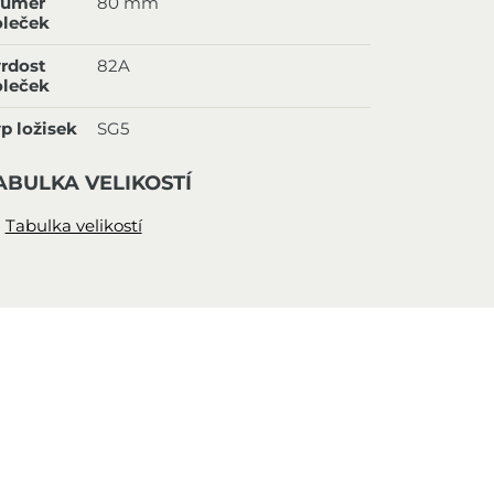
růměr
80 mm
oleček
rdost
82A
oleček
p ložisek
SG5
ABULKA VELIKOSTÍ
Tabulka velikostí