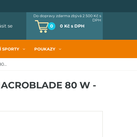
Do dopravy zdarma zbývá 2 500 Kč
s
DPH
ásit se
0
0 Kč
s DPH
Í SPORTY
POUKAZY
...
 MACROBLADE 80 W -