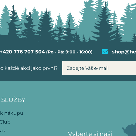
+420 776 707 504
shop@hel
(Po - Pá: 9:00 - 16:00)
o každé akci jako první?
 SLUŽBY
 k nákupu
 Club
vis
Vyberte si naši