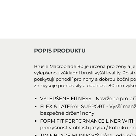
POPIS PRODUKTU
Brusle Macroblade 80 je určena pro ženy a je i
vylepšenou základní brusli vyšší kvality. Pol
poskytují pohodlí pro nohy a dobrou boční po
že zvyšuje přenos síly a odolnost. 80mm výkon
VYLEPŠENÉ FITNESS - Navrženo pro příle
FLEX & LATERAL SUPPORT - Vyšší manže
bezpečné držení nohy
FORM FIT PERFORMANCE LINER WITH E
prodyšnost v oblasti jazyka / kotníku 
TWINBLADE HLINÍKOVÝ RÁM - odolný 264 