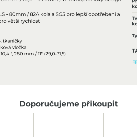
P
k
0mm / 82A kola a SG5 pro lepší opotřebení a
Tv
ro větší rychlost
k
Ty
, tkaničky
ková vložka
T
4 ", 280 mm / 11" (29,0-31,5)
Doporučujeme přikoupit