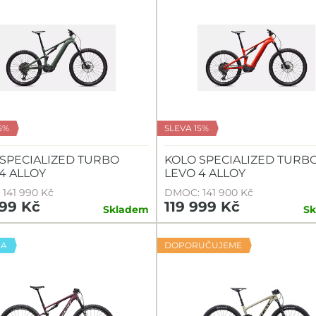
5%
SLEVA 15%
SPECIALIZED TURBO
KOLO SPECIALIZED TURB
4 ALLOY
LEVO 4 ALLOY
141 990 Kč
DMOC: 141 900 Kč
999 Kč
119 999 Kč
Skladem
S
KA
DOPORUČUJEME