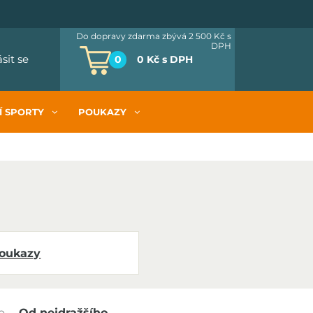
Do dopravy zdarma zbývá 2 500 Kč
s
DPH
ásit se
0
0 Kč
s DPH
Í SPORTY
POUKAZY
oukazy
o
Od nejdražšího