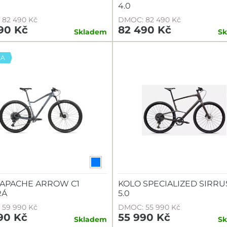
4.0
82 490 Kč
DMOC: 82 490 Kč
90 Kč
82 490 Kč
Skladem
S
KA
 APACHE ARROW C1
KOLO SPECIALIZED SIRRU
RÁ
5.0
59 990 Kč
DMOC: 55 990 Kč
90 Kč
55 990 Kč
Skladem
S