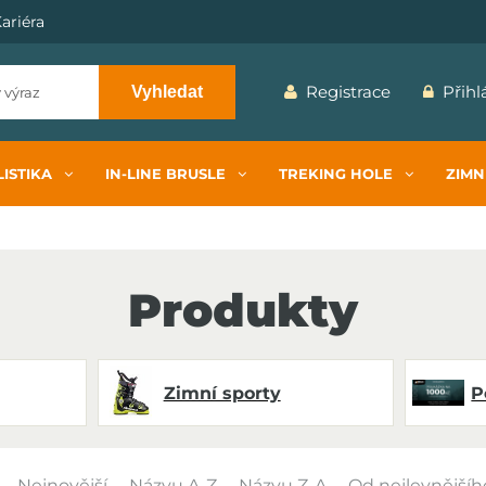
ariéra
Registrace
Přihl
Vyhledat
ISTIKA
IN-LINE BRUSLE
TREKING HOLE
ZIMN
Produkty
Zimní sporty
P
Nejnovější
Názvu A-Z
Názvu Z-A
Od nejlevnějšíh