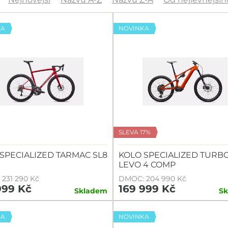
KA
NOVINKA
SLEVA 17%
SPECIALIZED TARMAC SL8
KOLO SPECIALIZED TURB
LEVO 4 COMP
231 290 Kč
DMOC: 204 990 Kč
999 Kč
169 999 Kč
Skladem
S
KA
NOVINKA