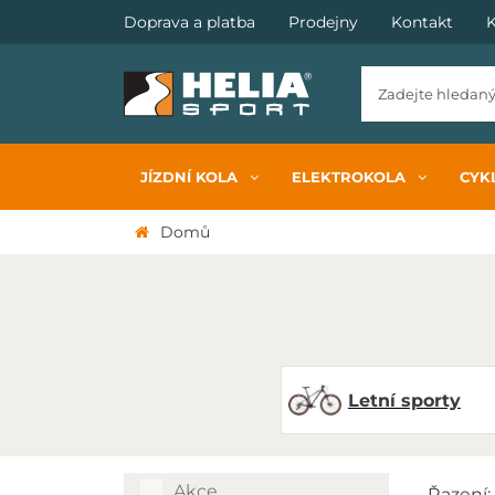
Doprava a platba
Prodejny
Kontakt
K
JÍZDNÍ KOLA
ELEKTROKOLA
CYKL
Domů
Letní sporty
Akce
Řazení: