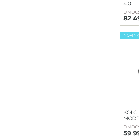
4.0
DMOC: 
82 4
NOVIN
KOLO
MOD
DMOC: 
59 9