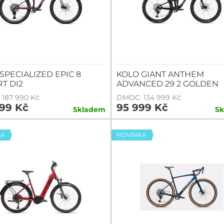
SPECIALIZED EPIC 8
KOLO GIANT ANTHEM
T DI2
ADVANCED 29 2 GOLDEN
187 990 Kč
DMOC: 134 999 Kč
999 Kč
95 999 Kč
Skladem
S
KA
NOVINKA