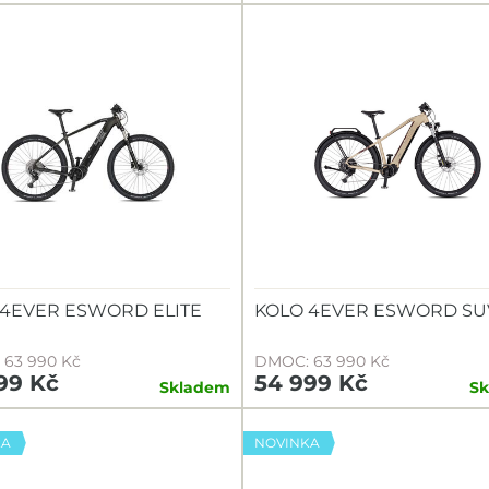
 4EVER ESWORD ELITE
KOLO 4EVER ESWORD SU
63 990 Kč
DMOC: 63 990 Kč
99 Kč
54 999 Kč
Skladem
S
KA
NOVINKA