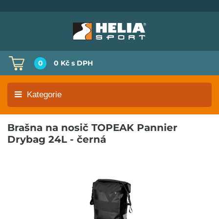
0
0 Kč
s DPH
Kategorie
Brašna na nosič TOPEAK Pannier
Drybag 24L - černá