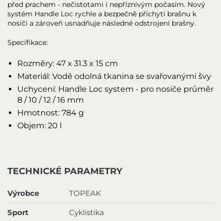
před prachem - nečistotami i nepříznivým počasím. Nový
systém Handle Loc rychle a bezpečně přichytí brašnu k
nosiči a zároveň usnadňuje následné odstrojení brašny.
Specifikace:
Rozměry: 47 x 31.3 x 15 cm
Materiál: Vodě odolná tkanina se svařovanými švy
Uchycení: Handle Loc system - pro nosiče průměr
8 / 10 / 12 / 16 mm
Hmotnost: 784 g
Objem: 20 l
TECHNICKÉ PARAMETRY
Výrobce
TOPEAK
Sport
Cyklistika