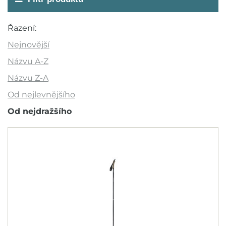
Akce
Řazení:
Novinka
Nejnovější
Výprodej
Názvu A-Z
Outlet
Názvu Z-A
Od nejlevnějšího
Doporučujeme
Od nejdražšího
Barva
Velikost cm
100
110
115
120
130
135