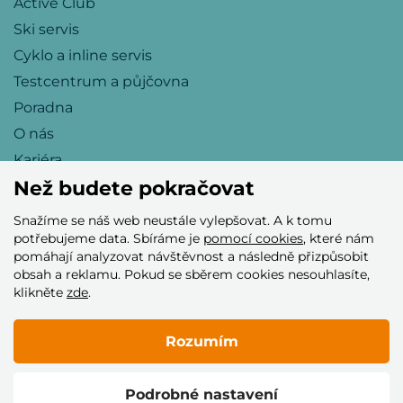
Active Club
Ski servis
Cyklo a inline servis
Testcentrum a půjčovna
Poradna
O nás
Kariéra
Než budete pokračovat
Snažíme se náš web neustále vylepšovat. A k tomu
Přijímáme tyto platební karty
potřebujeme data. Sbíráme je
pomocí cookies
, které nám
pomáhají analyzovat návštěvnost a následně přizpůsobit
obsah a reklamu. Pokud se sběrem cookies nesouhlasíte,
klikněte
zde
.
Rozumím
© 2005–2026 Helia Trade s.r.o.
Podrobné nastavení