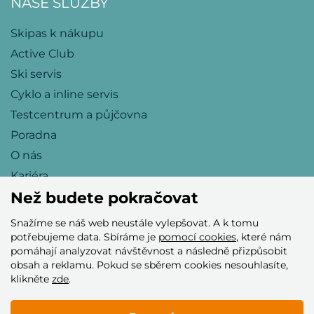
NAŠE SLUŽBY
Skipas k nákupu
Active Club
Ski servis
Cyklo a inline servis
Testcentrum a půjčovna
Poradna
O nás
Kariéra
Než budete pokračovat
Snažíme se náš web neustále vylepšovat. A k tomu
Přijímáme tyto platební karty
potřebujeme data. Sbíráme je
pomocí cookies
, které nám
pomáhají analyzovat návštěvnost a následně přizpůsobit
obsah a reklamu. Pokud se sběrem cookies nesouhlasíte,
klikněte
zde
.