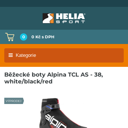
0
0 Kč
s DPH
Kategorie
Běžecké boty Alpina TCL AS - 38,
white/black/red
VÝPRODEJ