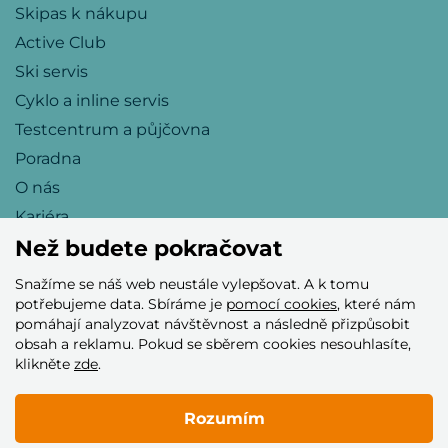
Skipas k nákupu
Active Club
Ski servis
Cyklo a inline servis
Testcentrum a půjčovna
Poradna
O nás
Kariéra
Než budete pokračovat
Snažíme se náš web neustále vylepšovat. A k tomu
Přijímáme tyto platební karty
potřebujeme data. Sbíráme je
pomocí cookies
, které nám
pomáhají analyzovat návštěvnost a následně přizpůsobit
obsah a reklamu. Pokud se sběrem cookies nesouhlasíte,
klikněte
zde
.
Rozumím