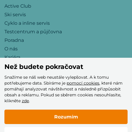
Active Club
Ski servis
Cyklo a inline servis
Testcentrum a půjčovna
Poradna
O nás
Kariéra
Než budete pokračovat
Snažíme se náš web neustále vylepšovat. A k tomu
Přijímáme tyto platební karty
potřebujeme data. Sbíráme je
pomocí cookies
, které nám
pomáhají analyzovat návštěvnost a následně přizpůsobit
obsah a reklamu. Pokud se sběrem cookies nesouhlasíte,
klikněte
zde
.
Rozumím
© 2005–2026 Helia Trade s.r.o.