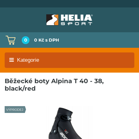
0
0 Kč
s DPH
Kategorie
Běžecké boty Alpina T 40 - 38,
black/red
VÝPRODEJ