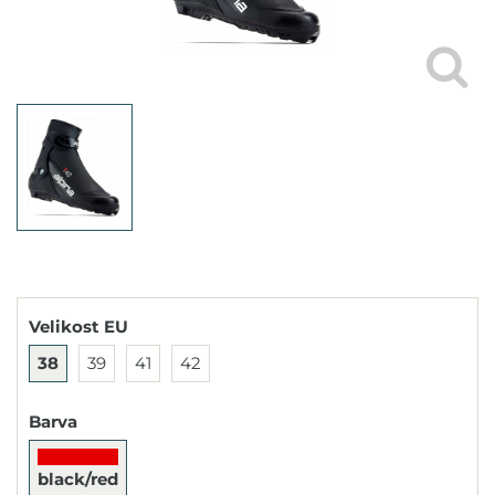
Velikost EU
38
39
41
42
Barva
black/red