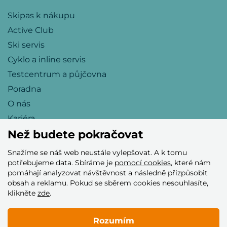
Skipas k nákupu
Active Club
Ski servis
Cyklo a inline servis
Testcentrum a půjčovna
Poradna
O nás
Kariéra
Než budete pokračovat
Snažíme se náš web neustále vylepšovat. A k tomu
Přijímáme tyto platební karty
potřebujeme data. Sbíráme je
pomocí cookies
, které nám
pomáhají analyzovat návštěvnost a následně přizpůsobit
obsah a reklamu. Pokud se sběrem cookies nesouhlasíte,
klikněte
zde
.
Rozumím