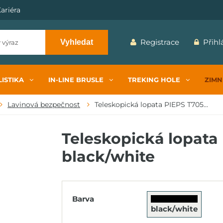
ariéra
Registrace
Přihl
Vyhledat
ISTIKA
IN-LINE BRUSLE
TREKING HOLE
ZIMN
Lavinová bezpečnost
Teleskopická lopata PIEPS T705...
Teleskopická lopata 
black/white
Barva
black/white