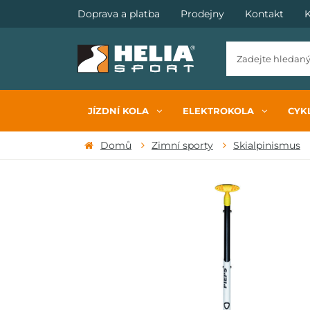
Doprava a platba
Prodejny
Kontakt
K
JÍZDNÍ KOLA
ELEKTROKOLA
CYKL
Domů
Zimní sporty
Skialpinismus