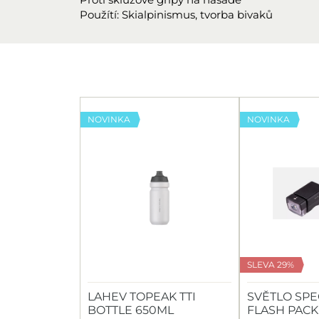
Použítí: Skialpinismus, tvorba bivaků
NOVINKA
NOVINKA
SLEVA 29%
LAHEV TOPEAK TTI
SVĚTLO SPE
BOTTLE 650ML
FLASH PACK