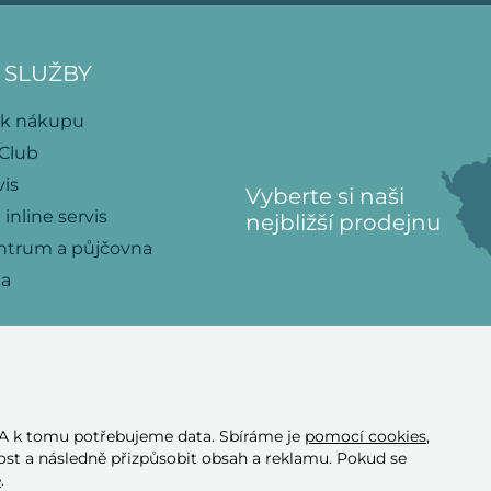
 SLUŽBY
 k nákupu
 Club
vis
Vyberte si naši
 inline servis
nejbližší prodejnu
ntrum a půjčovna
na
 A k tomu potřebujeme data. Sbíráme je
pomocí cookies
,
Přijímáme tyto
st a následně přizpůsobit obsah a reklamu. Pokud se
platební karty
e
.