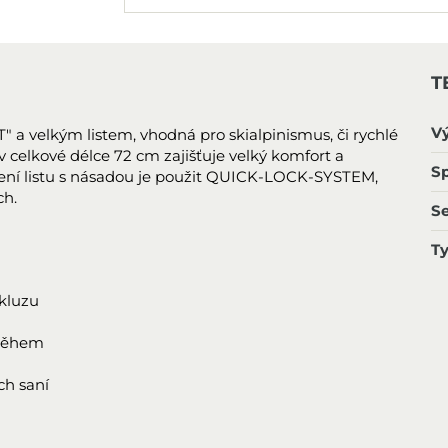
T
V
T" a velkým listem, vhodná pro skialpinismus, či rychlé
v celkové délce 72 cm zajišťuje velký komfort a
Sp
pojení listu s násadou je použit QUICK-LOCK-SYSTEM,
ch.
S
T
okluzu
sněhem
ch saní