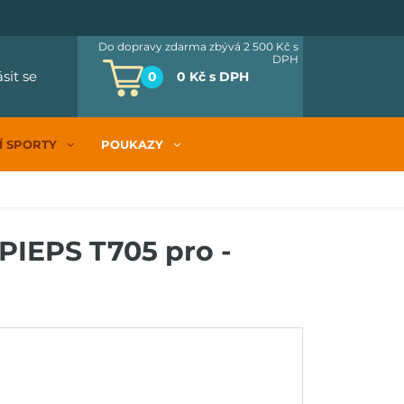
Do dopravy zdarma zbývá 2 500 Kč
s
DPH
ásit se
0
0 Kč
s DPH
Í SPORTY
POUKAZY
PIEPS T705 pro -