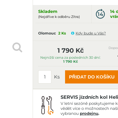
Skladem
14 
vrá
(Nejdříve k odběru Zítra)
Olomouc
2 Ks
Kdy bude u Vás?
Dopo
1 790 Kč
Nejnižší cena za posledních 30 dní:
1 790 Kč
Ks
PŘIDAT DO KOŠÍKU
SERVIS jízdních kol Hel
V letní sezóně poskytujeme ko
vědět více o možnostech naš
vybranou
prodejnu
.