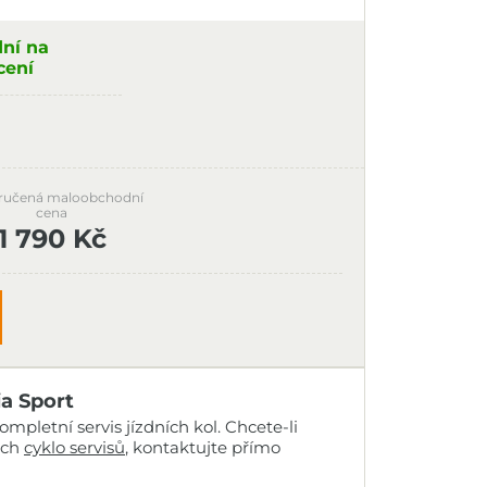
dní na
cení
ručená maloobchodní
cena
1 790 Kč
ia Sport
mpletní servis jízdních kol. Chcete-li
ich
cyklo servisů
, kontaktujte přímo