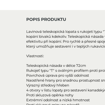
POPIS PRODUKTU
Lavinová teleskopická lopata s rukojetí typu "
kopání bivaků kdekoliv. Teleskopická násada 
efektivitu při kopání. Pro rychlé a přesné s
který umožňuje sestavení i v teplých rukavicí
Vlastnosti:
Teleskopická násada v délce 72cm
Rukojeť typu "T" s oválným profilem proti pr
Povrchová úprava pro vyšší odolnost
Naostřené hrany pro snadnou prostupnost 
Výrazný středový hřeben
4 otvory v listu lopaty pro sestavení kanadský
Proti skluzová opěrka nohy
Extrémní odolnost a nízká hmotnost
Proti skluzové gripy na násadě