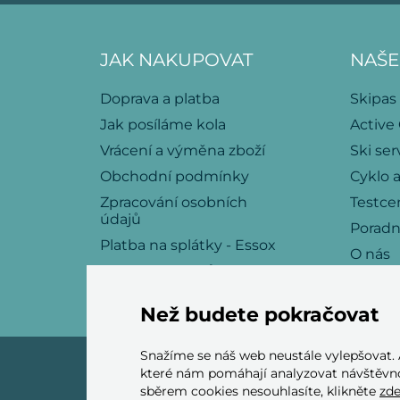
JAK NAKUPOVAT
NAŠE
Doprava a platba
Skipas
Jak posíláme kola
Active
Vrácení a výměna zboží
Ski ser
Obchodní podmínky
Cyklo a
Zpracování osobních
Testce
údajů
Porad
Platba na splátky - Essox
O nás
Politika souborů cookies
Kariéra
Kontakt
Než budete pokračovat
Snažíme se náš web neustále vylepšovat.
které nám pomáhají analyzovat návštěvno
sběrem cookies nesouhlasíte, klikněte
zd